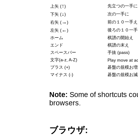
↑
先立つの一手に
上矢 (
)
↓
次の一手に
下矢 (
)
→
前の１０一手え
右矢 (
)
←
後ろの１０一手
左矢 (
)
ホーム
棋譜の開始え
エンド
棋譜の末え
スペースバー
手抜 (pass)
文字(a-z, A-Z)
Play move at ac
プラス (+)
碁盤の規模お増
マイナス (-)
碁盤の規模お減
Note:
Some of shortcuts cou
browsers.
ブラウザ: