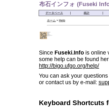
布石インフォ (Fuseki Info
データベース
|
統計
|
ホーム
>
Help
Since
Fuseki.Info
is online 
some help can be found her
http://bigo.ufgo.org/help/
You can ask your questions 
or contact us by e-mail:
sup
Keyboard Shortcuts 