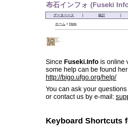
布石インフォ (Fuseki Info
データベース
|
統計
|
ホーム
>
Help
Since
Fuseki.Info
is online 
some help can be found her
http://bigo.ufgo.org/help/
You can ask your questions 
or contact us by e-mail:
sup
Keyboard Shortcuts 