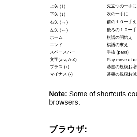
↑
先立つの一手に
上矢 (
)
↓
次の一手に
下矢 (
)
→
前の１０一手え
右矢 (
)
←
後ろの１０一手
左矢 (
)
ホーム
棋譜の開始え
エンド
棋譜の末え
スペースバー
手抜 (pass)
文字(a-z, A-Z)
Play move at ac
プラス (+)
碁盤の規模お増
マイナス (-)
碁盤の規模お減
Note:
Some of shortcuts cou
browsers.
ブラウザ: