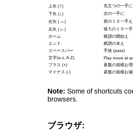
↑
先立つの一手に
上矢 (
)
↓
次の一手に
下矢 (
)
→
前の１０一手え
右矢 (
)
←
後ろの１０一手
左矢 (
)
ホーム
棋譜の開始え
エンド
棋譜の末え
スペースバー
手抜 (pass)
文字(a-z, A-Z)
Play move at ac
プラス (+)
碁盤の規模お増
マイナス (-)
碁盤の規模お減
Note:
Some of shortcuts cou
browsers.
ブラウザ: