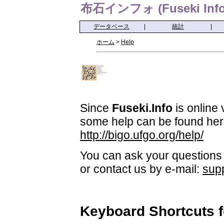
布石インフォ (Fuseki Info
データベース
|
統計
|
ホーム
>
Help
Since
Fuseki.Info
is online 
some help can be found her
http://bigo.ufgo.org/help/
You can ask your questions 
or contact us by e-mail:
sup
Keyboard Shortcuts 