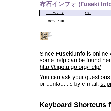
布石インフォ (Fuseki Info
データベース
|
統計
|
ホーム
>
Help
Since
Fuseki.Info
is online 
some help can be found her
http://bigo.ufgo.org/help/
You can ask your questions 
or contact us by e-mail:
sup
Keyboard Shortcuts 