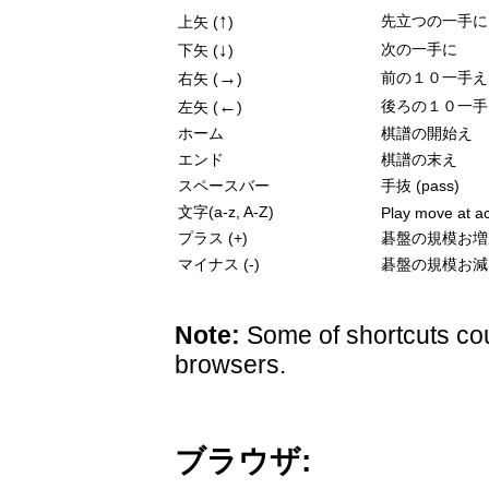
↑
先立つの一手に
上矢 (
)
↓
次の一手に
下矢 (
)
→
前の１０一手え
右矢 (
)
←
後ろの１０一手
左矢 (
)
ホーム
棋譜の開始え
エンド
棋譜の末え
スペースバー
手抜 (pass)
文字(a-z, A-Z)
Play move at ac
プラス (+)
碁盤の規模お増
マイナス (-)
碁盤の規模お減
Note:
Some of shortcuts cou
browsers.
ブラウザ: