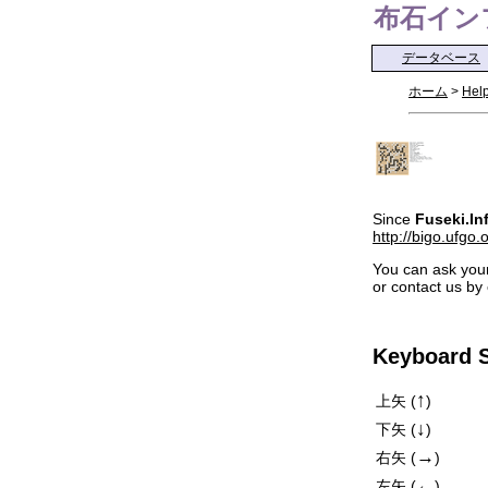
布石インフォ 
データベース
ホーム
>
Hel
Since
Fuseki.In
http://bigo.ufgo.
You can ask your
or contact us by
Keyboard S
↑
上矢 (
)
↓
下矢 (
)
→
右矢 (
)
←
左矢 (
)