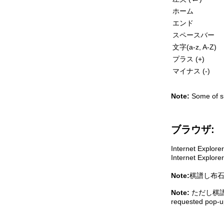
ホーム
エンド
スペースバー
文字(a-z, A-Z)
プラス (+)
マイナス (-)
Note:
Some of sh
ブラウザ:
Internet Explo
Internet Ex
Note:
棋譜し布石
Note:
ただし棋譜お開
requested po