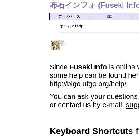
布石インフォ (Fuseki Info
データベース
|
統計
|
ホーム
>
Help
Since
Fuseki.Info
is online 
some help can be found her
http://bigo.ufgo.org/help/
You can ask your questions 
or contact us by e-mail:
sup
Keyboard Shortcuts 