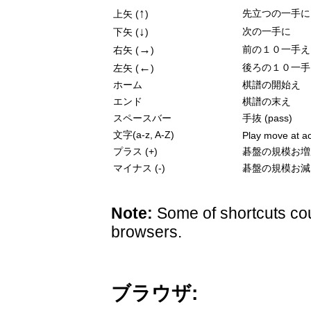
↑
先立つの一手に
上矢 (
)
↓
次の一手に
下矢 (
)
→
前の１０一手え
右矢 (
)
←
後ろの１０一手
左矢 (
)
ホーム
棋譜の開始え
エンド
棋譜の末え
スペースバー
手抜 (pass)
文字(a-z, A-Z)
Play move at ac
プラス (+)
碁盤の規模お増
マイナス (-)
碁盤の規模お減
Note:
Some of shortcuts cou
browsers.
ブラウザ: