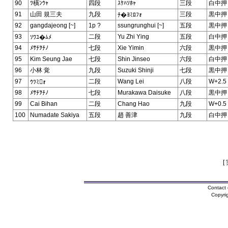
90
ﾂ橫ﾝｳｬ
四段
ｽｹﾊｿﾎｬ
三段
白中押
91
山田 規三夫
九段
三段
黒中押
ﾁ�ﾖﾐﾛﾌｫ
92
gangdajeong [~]
1p ?
ssungrunghui [~]
五段
黒中押
93
二段
Yu Zhi Ying
五段
白中押
ｿﾜﾕ�ﾑﾒ
94
ﾒｻﾁｦﾁﾉ
七段
Xie Yimin
六段
黒中押
95
Kim Seung Jae
七段
Shin Jinseo
六段
白中押
96
小林 覚
九段
Suzuki Shinji
七段
黒中押
97
二段
Wang Lei
八段
W+2.5
ｳﾂﾐｫ
98
ﾒｻﾁｦﾁﾉ
七段
Murakawa Daisuke
八段
黒中押
99
Cai Bihan
二段
Chang Hao
九段
W+0.5
100
Numadate Sakiya
五段
趙 善津
九段
白中押
[
Contact 
Copyri