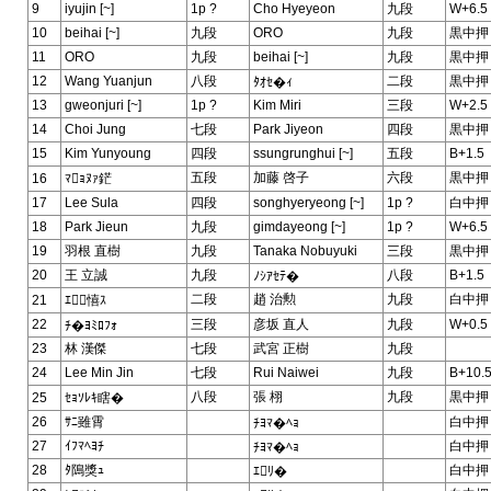
9
iyujin [~]
1p ?
Cho Hyeyeon
九段
W+6.5
10
beihai [~]
九段
ORO
九段
黒中押
11
ORO
九段
beihai [~]
九段
黒中押
12
Wang Yuanjun
八段
二段
黒中押
ﾀｵｾ�ｨ
13
gweonjuri [~]
1p ?
Kim Miri
三段
W+2.5
14
Choi Jung
七段
Park Jiyeon
四段
黒中押
15
Kim Yunyoung
四段
ssungrunghui [~]
五段
B+1.5
五段
加藤 啓子
六段
黒中押
16
ﾏｮﾇｧ鋩
17
Lee Sula
四段
songhyeryeong [~]
1p ?
白中押
18
Park Jieun
九段
gimdayeong [~]
1p ?
W+6.5
19
羽根 直樹
九段
Tanaka Nobuyuki
三段
黒中押
20
王 立誠
九段
八段
B+1.5
ﾉｼｱｾﾃ�
二段
趙 治勲
九段
白中押
21
ｴ憘ｽ
22
三段
彦坂 直人
九段
W+0.5
ﾁ�ﾖﾐﾛﾌｫ
23
林 漢傑
七段
武宮 正樹
九段
24
Lee Min Jin
七段
Rui Naiwei
九段
B+10.
八段
張 栩
九段
黒中押
25
ｾｮｿﾚｷ瞎�
26
ｻﾆ雖霄
白中押
ﾁﾖﾏ�ﾍｮ
27
ｲﾌﾏﾍﾖﾁ
白中押
ﾁﾖﾏ�ﾍｮ
28
ﾀ隝獎ｭ
白中押
ｴﾘ�