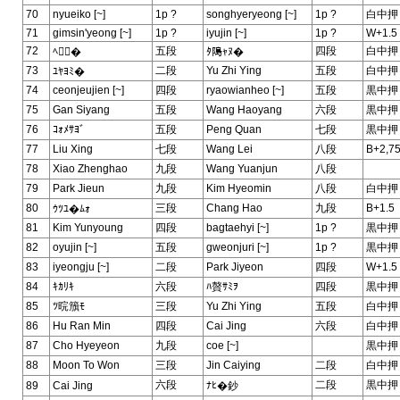
70
nyueiko [~]
1p ?
songhyeryeong [~]
1p ?
白中押
71
gimsin'yeong [~]
1p ?
iyujin [~]
1p ?
W+1.5
72
五段
四段
白中押
ﾍ�
ﾀ﨩ｬﾇ�
73
二段
Yu Zhi Ying
五段
白中押
ﾕﾔﾖﾐ�
74
ceonjeujien [~]
四段
ryaowianheo [~]
五段
黒中押
75
Gan Siyang
五段
Wang Haoyang
六段
黒中押
76
ｺｫﾒｻﾖﾞ
五段
Peng Quan
七段
黒中押
77
Liu Xing
七段
Wang Lei
八段
B+2,7
78
Xiao Zhenghao
九段
Wang Yuanjun
八段
79
Park Jieun
九段
Kim Hyeomin
八段
白中押
80
三段
Chang Hao
九段
B+1.5
ｳﾂﾕ�ﾑｫ
81
Kim Yunyoung
四段
bagtaehyi [~]
1p ?
黒中押
82
oyujin [~]
五段
gweonjuri [~]
1p ?
黒中押
83
iyeongju [~]
二段
Park Jiyeon
四段
W+1.5
84
ｷｶﾘｷ
六段
ﾊ贅ｻﾐｦ
四段
黒中押
85
ﾂ晥籏ﾓ
三段
Yu Zhi Ying
五段
白中押
86
Hu Ran Min
四段
Cai Jing
六段
白中押
87
Cho Hyeyeon
九段
coe [~]
黒中押
88
Moon To Won
三段
Jin Caiying
二段
白中押
六段
二段
黒中押
89
Cai Jing
ﾅﾋ�鈔