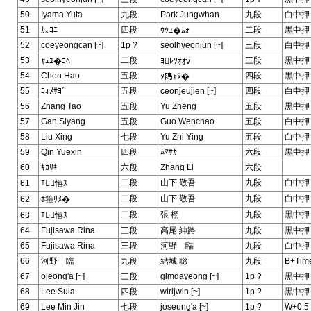
50
Iyama Yuta
九段
Park Jungwhan
九段
白中押
51
ｶ｡ｺﾆ
四段
二段
黒中押
ｳﾂﾕ�ﾑｫ
52
coeyeongcan [~]
1p ?
seolhyeonjun [~]
三段
白中押
53
二段
三段
黒中押
ﾔｭﾕ�ｺﾍ
ﾖﾚｿｵｵv
54
Chen Hao
五段
四段
黒中押
ﾀ﨩ｬﾇ�
55
ｺｫﾒｻﾖﾞ
五段
ceonjeujien [~]
四段
白中押
56
Zhang Tao
五段
Yu Zheng
五段
黒中押
57
Gan Siyang
五段
Guo Wenchao
五段
白中押
58
Liu Xing
七段
Yu Zhi Ying
五段
白中押
59
Qin Yuexin
四段
ﾑﾏｻｶ
六段
黒中押
60
ｷｶﾘｷ
六段
Zhang Li
六段
二段
山下 敬吾
九段
白中押
61
ｴ憘ｽ
二段
山下 敬吾
九段
白中押
62
ﾎ箍ﾘﾒ�
二段
張 栩
九段
黒中押
63
ｴ憘ｽ
64
Fujisawa Rina
三段
高尾 紳路
九段
黒中押
65
Fujisawa Rina
三段
河野 臨
九段
白中押
66
河野 臨
九段
結城 聡
九段
B+Tim
67
ojeong'a [~]
三段
gimdayeong [~]
1p ?
黒中押
68
Lee Sula
四段
wirijwin [~]
1p ?
黒中押
69
Lee Min Jin
七段
joseung'a [~]
1p ?
W+0.5