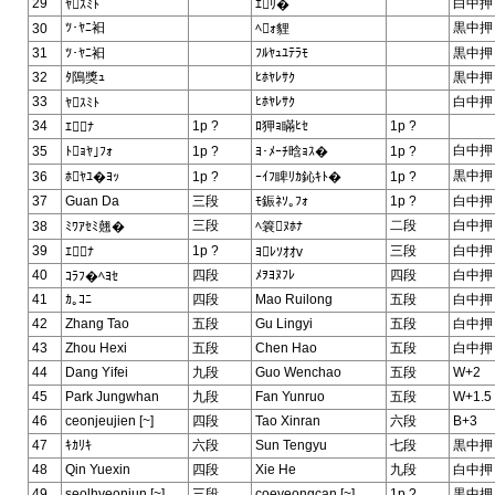
29
白中押
ﾔｽﾐﾄ
ｴﾘ�
ﾂ･ﾔﾆ衵
黒中押
30
ﾍｫ貍
31
ﾂ･ﾔﾆ衵
ﾌﾙﾔｭﾕﾃﾗﾓ
黒中押
32
ﾀ隝獎ｭ
ﾋﾎﾔﾚｻｸ
黒中押
33
ﾋﾎﾔﾚｻｸ
白中押
ﾔｽﾐﾄ
34
1p ?
ﾛ狎ｮ瞞ﾋｾ
1p ?
ｴﾅ
白中押
35
ﾄｮﾔ｣ﾌｫ
1p ?
ﾖ･ﾒｰﾁ晗ｮｽ�
1p ?
黒中押
36
ﾎﾔﾕ�ﾖｯ
1p ?
ｰｲﾌ睥ﾘｶ鈊ｷﾄ�
1p ?
37
Guan Da
三段
ﾓ鋠ﾈｿ｡ﾌｫ
1p ?
白中押
三段
二段
白中押
38
ﾐﾜｱｾﾐ翹�
ﾍ簔ﾇﾎﾅ
39
1p ?
三段
白中押
ｴﾅ
ﾖﾚｿｵｵv
40
四段
ﾒｦﾖﾇﾌﾚ
四段
白中押
ｺﾗﾌ�ﾍﾖｾ
41
ｶ｡ｺﾆ
四段
Mao Ruilong
五段
白中押
42
Zhang Tao
五段
Gu Lingyi
五段
白中押
43
Zhou Hexi
五段
Chen Hao
五段
白中押
44
Dang Yifei
九段
Guo Wenchao
五段
W+2
45
Park Jungwhan
九段
Fan Yunruo
五段
W+1.5
46
ceonjeujien [~]
四段
Tao Xinran
六段
B+3
47
ｷｶﾘｷ
六段
Sun Tengyu
七段
黒中押
48
Qin Yuexin
四段
Xie He
九段
白中押
49
seolhyeonjun [~]
三段
coeyeongcan [~]
1p ?
黒中押