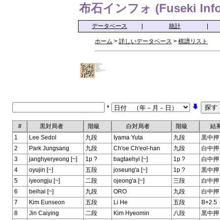
布石インフォ (Fuseki Info
データベース
|
統計
|
ホーム
>
詳しいデータベース
>
棋譜リスト
#
黒対局者
階級
白対局者
階級
結
1
Lee Sedol
九段
Iyama Yuta
九段
黒中押
2
Park Jungsang
九段
Ch'oe Ch'eol-han
九段
白中押
3
janghyeryeong [~]
1p ?
bagtaehyi [~]
1p ?
白中押
4
oyujin [~]
五段
joseung'a [~]
1p ?
黒中押
5
iyeongju [~]
二段
ojeong'a [~]
三段
白中押
6
beihai [~]
九段
ORO
九段
白中押
7
Kim Eunseon
五段
Li He
五段
B+2.5
8
Jin Caiying
二段
Kim Hyeomin
八段
黒中押