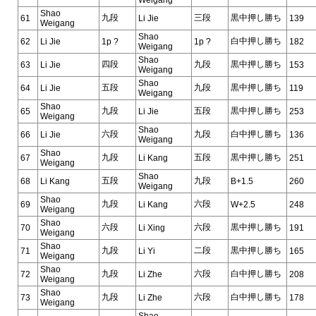
Weigang
Shao
九段
三段
黒中押し勝ち
61
Li Jie
139
Weigang
Shao
白中押し勝ち
62
Li Jie
1p ?
1p ?
182
Weigang
Shao
四段
九段
黒中押し勝ち
63
Li Jie
153
Weigang
Shao
五段
九段
黒中押し勝ち
64
Li Jie
119
Weigang
Shao
九段
五段
黒中押し勝ち
65
Li Jie
253
Weigang
Shao
六段
九段
白中押し勝ち
66
Li Jie
136
Weigang
Shao
九段
五段
黒中押し勝ち
67
Li Kang
251
Weigang
Shao
五段
九段
68
Li Kang
B+1.5
260
Weigang
Shao
九段
六段
69
Li Kang
W+2.5
248
Weigang
Shao
六段
六段
黒中押し勝ち
70
Li Xing
191
Weigang
Shao
九段
二段
黒中押し勝ち
71
Li Yi
165
Weigang
Shao
九段
六段
白中押し勝ち
72
Li Zhe
208
Weigang
Shao
九段
六段
白中押し勝ち
73
Li Zhe
178
Weigang