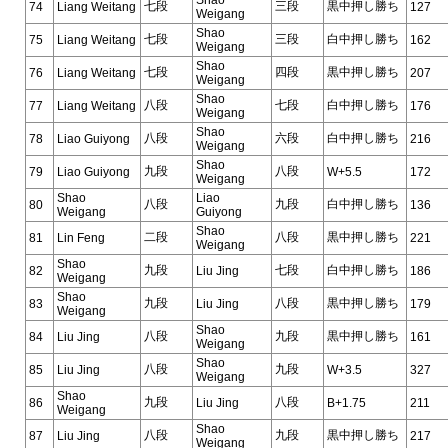
Shao
七段
三段
黒中押し勝ち
74
Liang Weitang
127
Weigang
Shao
七段
三段
白中押し勝ち
75
Liang Weitang
162
Weigang
Shao
七段
四段
黒中押し勝ち
76
Liang Weitang
207
Weigang
Shao
八段
七段
白中押し勝ち
77
Liang Weitang
176
Weigang
Shao
八段
六段
白中押し勝ち
78
Liao Guiyong
216
Weigang
Shao
九段
八段
79
Liao Guiyong
W+5.5
172
Weigang
Shao
Liao
八段
九段
白中押し勝ち
80
136
Weigang
Guiyong
Shao
二段
八段
黒中押し勝ち
81
Lin Feng
221
Weigang
Shao
九段
七段
白中押し勝ち
82
Liu Jing
186
Weigang
Shao
九段
八段
黒中押し勝ち
83
Liu Jing
179
Weigang
Shao
八段
九段
黒中押し勝ち
84
Liu Jing
161
Weigang
Shao
八段
九段
85
Liu Jing
W+3.5
327
Weigang
Shao
九段
八段
86
Liu Jing
B+1.75
211
Weigang
Shao
八段
九段
黒中押し勝ち
87
Liu Jing
217
Weigang