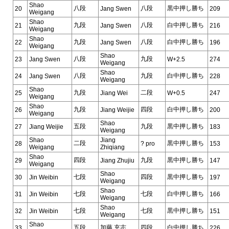
Shao
八段
八段
黒中押し勝ち
20
Jang Swen
209
Weigang
Shao
九段
八段
白中押し勝ち
21
Jang Swen
216
Weigang
Shao
九段
八段
白中押し勝ち
22
Jang Swen
196
Weigang
Shao
八段
九段
23
Jang Swen
W+2.5
274
Weigang
Shao
八段
九段
白中押し勝ち
24
Jang Swen
228
Weigang
Shao
九段
二段
25
Jiang Wei
W+0.5
247
Weigang
Shao
九段
四段
白中押し勝ち
26
Jiang Weijie
200
Weigang
Shao
五段
九段
黒中押し勝ち
27
Jiang Weijie
183
Weigang
Shao
Jiang
二段
黒中押し勝ち
28
? pro
153
Weigang
Zhiqiang
Shao
四段
九段
黒中押し勝ち
29
Jiang Zhujiu
147
Weigang
Shao
七段
四段
黒中押し勝ち
30
Jin Weibin
197
Weigang
Shao
七段
七段
白中押し勝ち
31
Jin Weibin
166
Weigang
Shao
七段
七段
黒中押し勝ち
32
Jin Weibin
151
Weigang
Shao
五段
加藤 充志
四段
白中押し勝ち
33
226