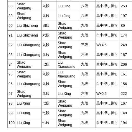
Shao
九段
八段
黒中押し勝ち
88
Liu Jing
253
Weigang
Shao
九段
八段
黒中押し勝ち
89
Liu Jing
197
Weigang
Shao
四段
九段
黒中押し勝ち
90
Liu Shizheng
89
Weigang
Shao
六段
九段
白中押し勝ち
91
Liu Shizheng
174
Weigang
Shao
九段
三段
92
Liu Xiaoguang
W+4.5
249
Weigang
Shao
九段
六段
黒中押し勝ち
93
Liu Xiaoguang
167
Weigang
Shao
Liu
七段
九段
白中押し勝ち
94
206
Weigang
Xiaoguang
Shao
Liu
九段
九段
黒中押し勝ち
95
161
Weigang
Xiaoguang
Shao
九段
九段
白中押し勝ち
96
Liu Xiaoguang
156
Weigang
Shao
九段
六段
97
Liu Xing
W+0.5
222
Weigang
Shao
七段
九段
黒中押し勝ち
98
Liu Xing
167
Weigang
Shao
七段
九段
黒中押し勝ち
99
Liu Xing
149
Weigang
Shao
七段
九段
白中押し勝ち
100
Liu Xing
194
Weigang