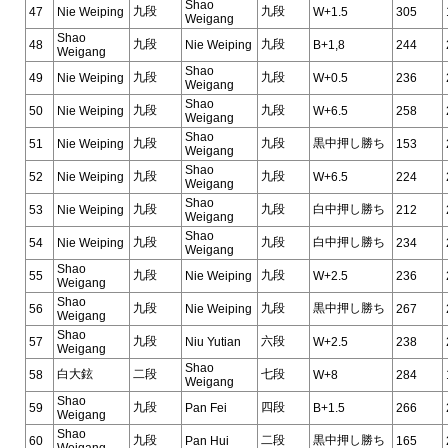
Shao
九段
九段
47
Nie Weiping
W+1.5
305
Weigang
Shao
九段
九段
48
Nie Weiping
B+1,8
244
Weigang
Shao
九段
九段
49
Nie Weiping
W+0.5
236
Weigang
Shao
九段
九段
50
Nie Weiping
W+6.5
258
Weigang
Shao
九段
九段
黒中押し勝ち
51
Nie Weiping
153
Weigang
Shao
九段
九段
52
Nie Weiping
W+6.5
224
Weigang
Shao
九段
九段
白中押し勝ち
53
Nie Weiping
212
Weigang
Shao
九段
九段
白中押し勝ち
54
Nie Weiping
234
Weigang
Shao
九段
九段
55
Nie Weiping
W+2.5
236
Weigang
Shao
九段
九段
黒中押し勝ち
56
Nie Weiping
267
Weigang
Shao
九段
六段
57
Niu Yutian
W+2.5
238
Weigang
Shao
白大鉉
二段
七段
58
W+8
284
Weigang
Shao
九段
四段
59
Pan Fei
B+1.5
266
Weigang
Shao
九段
二段
黒中押し勝ち
60
Pan Hui
165