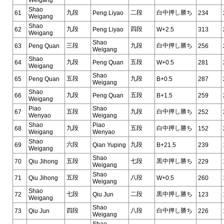
Weigang
Shao
九段
二段
白中押し勝ち
61
Peng Liyao
234
Weigang
Shao
九段
四段
62
Peng Liyao
W+2.5
313
Weigang
Shao
三段
九段
白中押し勝ち
63
Peng Quan
256
Weigang
Shao
九段
五段
64
Peng Quan
W+0.5
281
Weigang
Shao
五段
九段
65
Peng Quan
B+0.5
287
Weigang
Shao
九段
五段
66
Peng Quan
B+1.5
259
Weigang
Piao
Shao
五段
九段
白中押し勝ち
67
252
Wenyao
Weigang
Shao
Piao
九段
五段
白中押し勝ち
68
152
Weigang
Wenyao
Shao
六段
九段
69
Qian Yuping
B+21.5
239
Weigang
Shao
五段
七段
黒中押し勝ち
70
Qiu Jihong
229
Weigang
Shao
五段
八段
71
Qiu Jihong
W+0.5
260
Weigang
Shao
七段
二段
黒中押し勝ち
72
Qiu Jun
123
Weigang
Shao
四段
八段
白中押し勝ち
73
Qiu Jun
226
Weigang