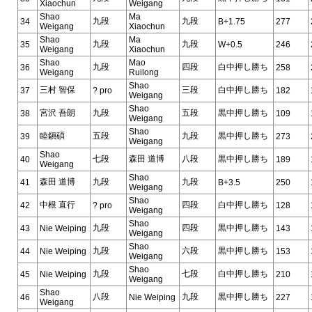
Xiaochun
Weigang
Shao
Ma
九段
九段
34
B+1.75
277
Weigang
Xiaochun
Shao
Ma
九段
九段
35
W+0.5
246
Weigang
Xiaochun
Shao
Mao
九段
四段
白中押し勝ち
36
258
Weigang
Ruilong
Shao
三村 智保
三段
白中押し勝ち
37
? pro
182
Weigang
Shao
宮沢 吾朗
九段
五段
黒中押し勝ち
38
109
Weigang
Shao
睦鎭碩
五段
九段
黒中押し勝ち
39
273
Weigang
Shao
七段
森田 道博
八段
黒中押し勝ち
40
189
Weigang
Shao
森田 道博
九段
九段
41
B+3.5
250
Weigang
Shao
中根 直行
四段
白中押し勝ち
42
? pro
128
Weigang
Shao
九段
四段
黒中押し勝ち
43
Nie Weiping
143
Weigang
Shao
九段
六段
黒中押し勝ち
44
Nie Weiping
153
Weigang
Shao
九段
七段
白中押し勝ち
45
Nie Weiping
210
Weigang
Shao
八段
九段
黒中押し勝ち
46
Nie Weiping
227
Weigang