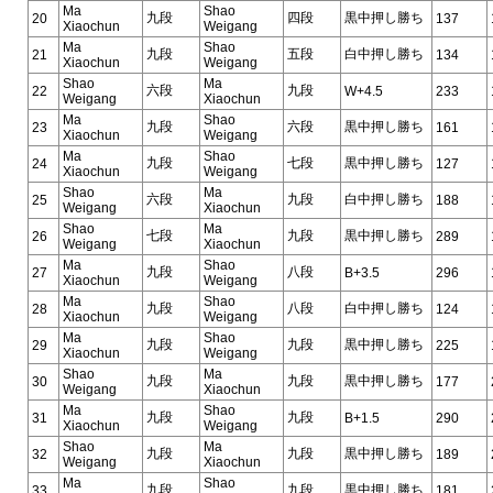
Ma
Shao
九段
四段
黒中押し勝ち
20
137
Xiaochun
Weigang
Ma
Shao
九段
五段
白中押し勝ち
21
134
Xiaochun
Weigang
Shao
Ma
六段
九段
22
W+4.5
233
Weigang
Xiaochun
Ma
Shao
九段
六段
黒中押し勝ち
23
161
Xiaochun
Weigang
Ma
Shao
九段
七段
黒中押し勝ち
24
127
Xiaochun
Weigang
Shao
Ma
六段
九段
白中押し勝ち
25
188
Weigang
Xiaochun
Shao
Ma
七段
九段
黒中押し勝ち
26
289
Weigang
Xiaochun
Ma
Shao
九段
八段
27
B+3.5
296
Xiaochun
Weigang
Ma
Shao
九段
八段
白中押し勝ち
28
124
Xiaochun
Weigang
Ma
Shao
九段
九段
黒中押し勝ち
29
225
Xiaochun
Weigang
Shao
Ma
九段
九段
黒中押し勝ち
30
177
Weigang
Xiaochun
Ma
Shao
九段
九段
31
B+1.5
290
Xiaochun
Weigang
Shao
Ma
九段
九段
黒中押し勝ち
32
189
Weigang
Xiaochun
Ma
Shao
九段
九段
黒中押し勝ち
33
181