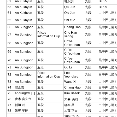
62
An Kukhyun
五段
朴永訓
九段
B+0.5
63
An Kukhyun
五段
Qiu Jun
九段
B+5.5
64
An Kukhyun
五段
Qiu Jun
九段
白中押し勝
五段
九段
白中押し勝
65
An Kukhyun
Shi Yue
66
An Sungjoon
五段
Chang Hao
九段
黒中押し勝
Prices
Cho Han-
九段
白中押し勝
67
An Sungjoon
Information Cup
seong
Ch'oe
五段
九段
白中押し勝
68
An Sungjoon
Ch'eol-han
Ch'oe
五段
九段
黒中押し勝
69
An Sungjoon
Ch'eol-han
Ch'oe
五段
九段
黒中押し勝
70
An Sungjoon
Ch'eol-han
71
An Sungjoon
五段
Gu Li
九段
黒中押し勝
Prices
Lee
九段
白中押し勝
72
An Sungjoon
Information Cup
Yeongkyu
73
An Sungjoon
五段
Wang Xi
九段
白中押し勝
74
安永吉
五段
Chang Hao
九段
白中押し勝
75
andungswi [~]
五段
Kim Jiseok
九段
白中押し勝
青木 喜久代
五段
九段
白中押し勝
76
大�| 英雄
77
新垣 武
五段
橋本 昌二
九段
白中押し勝
78
浅野 英昭
五段
加藤 正夫
九段
白中押し勝
Yun Chun-