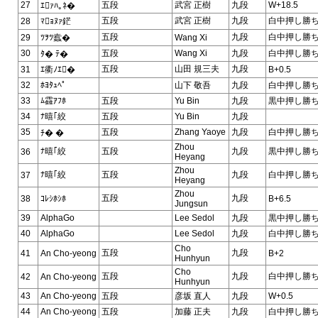
27
五段
武宮 正樹
九段
W+18.5
ｴｧﾊ｡ﾈ�
五段
武宮 正樹
九段
白中押し勝
28
ﾏｮﾇｧ鋩
五段
九段
白中押し勝
29
ﾂｦﾂ蠧�
Wang Xi
30
五段
Wang Xi
九段
白中押し勝
ﾀ� ﾃ�
五段
山田 規三夫
九段
31
ｴ衢ﾉｴ�
B+0.5
32
ﾎﾖﾀｭﾍﾟ
山下 敬吾
九段
白中押し勝
33
ﾑ靃ｱﾌﾎ
五段
Yu Bin
九段
黒中押し勝
34
ﾅ暿｢絞
五段
Yu Bin
九段
35
五段
Zhang Yaoye
九段
白中押し勝
ﾁ� �
Zhou
ﾅ暿｢絞
五段
九段
黒中押し勝
36
Heyang
Zhou
ﾅ暿｢絞
五段
九段
白中押し勝
37
Heyang
Zhou
五段
九段
38
ｺﾚｼﾎｼﾎ
B+6.5
Jungsun
39
AlphaGo
Lee Sedol
九段
黒中押し勝
40
AlphaGo
Lee Sedol
九段
白中押し勝
Cho
五段
九段
41
An Cho-yeong
B+2
Hunhyun
Cho
五段
九段
白中押し勝
42
An Cho-yeong
Hunhyun
43
An Cho-yeong
五段
彦坂 直人
九段
W+0.5
44
An Cho-yeong
五段
加藤 正夫
九段
白中押し勝