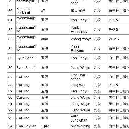
五段
九段
黒中押し勝
79
bagmingyu [~]
sang
Banjamin
依田 紀基
九段
白中押し勝
80
a7
Lockhart
byeonsang'il
五段
九段
81
Fan Tingyu
B+1.5
[~]
byeonsang'il
Paek
五段
九段
82
B+2.5
[~]
Hongseok
byeonsang'il
九段
83
ama
Zhang Yaoye
W+2.5
[~]
byeonsang'il
Zhou
五段
九段
白中押し勝
84
[~]
Ruiyang
五段
九段
白中押し勝
85
Byun Sangil
Fan Tingyu
五段
九段
黒中押し勝
86
Byun Sangil
Jiang Weijie
Cho Han-
五段
九段
白中押し勝
87
Cai Jing
seong
88
Cai Jing
五段
Ding Wei
九段
B+1.5
89
Cai Jing
五段
Fan Tingyu
九段
白中押し勝
90
Cai Jing
五段
Jiang Weijie
九段
黒中押し勝
91
Cai Jing
五段
Jiang Weijie
九段
黒中押し勝
92
Cai Jing
五段
Jiang Weijie
九段
白中押し勝
Park
五段
九段
白中押し勝
93
Cai Jing
Jungwhan
94
Cao Dayuan
? pro
Nie Weiping
九段
白中押し勝