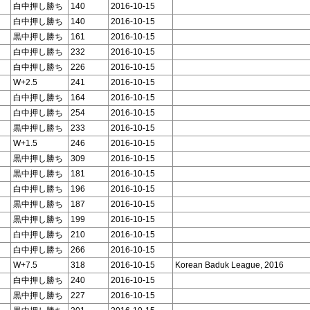
白中押し勝ち
140
2016-10-15
白中押し勝ち
140
2016-10-15
黒中押し勝ち
161
2016-10-15
白中押し勝ち
232
2016-10-15
白中押し勝ち
226
2016-10-15
W+2.5
241
2016-10-15
白中押し勝ち
164
2016-10-15
白中押し勝ち
254
2016-10-15
黒中押し勝ち
233
2016-10-15
W+1.5
246
2016-10-15
黒中押し勝ち
309
2016-10-15
黒中押し勝ち
181
2016-10-15
白中押し勝ち
196
2016-10-15
黒中押し勝ち
187
2016-10-15
黒中押し勝ち
199
2016-10-15
白中押し勝ち
210
2016-10-15
白中押し勝ち
266
2016-10-15
W+7.5
318
2016-10-15
Korean Baduk League, 2016
白中押し勝ち
240
2016-10-15
黒中押し勝ち
227
2016-10-15