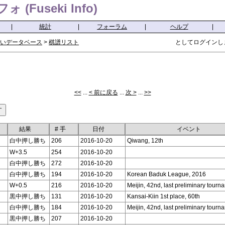
(Fuseki Info)
|
統計
|
フォーラム
|
ヘルプ
|
いデータベース
>
棋譜リスト
としてログインし
<<
...
< 前に戻る
...
次 >
...
>>
結果
# 手
日付
イベント
白中押し勝ち
206
2016-10-20
Qiwang, 12th
W+3.5
254
2016-10-20
白中押し勝ち
272
2016-10-20
白中押し勝ち
194
2016-10-20
Korean Baduk League, 2016
W+0.5
216
2016-10-20
Meijin, 42nd, last preliminary tourn
黒中押し勝ち
131
2016-10-20
Kansai-Kiin 1st place, 60th
白中押し勝ち
184
2016-10-20
Meijin, 42nd, last preliminary tourn
黒中押し勝ち
207
2016-10-20