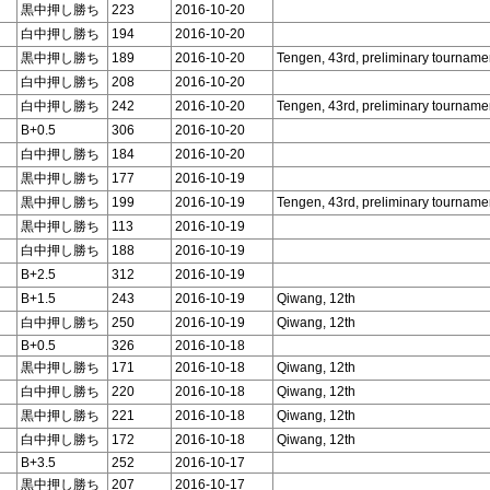
黒中押し勝ち
223
2016-10-20
白中押し勝ち
194
2016-10-20
黒中押し勝ち
189
2016-10-20
Tengen, 43rd, preliminary tourname
白中押し勝ち
208
2016-10-20
白中押し勝ち
242
2016-10-20
Tengen, 43rd, preliminary tourname
B+0.5
306
2016-10-20
白中押し勝ち
184
2016-10-20
黒中押し勝ち
177
2016-10-19
黒中押し勝ち
199
2016-10-19
Tengen, 43rd, preliminary tourname
黒中押し勝ち
113
2016-10-19
白中押し勝ち
188
2016-10-19
B+2.5
312
2016-10-19
B+1.5
243
2016-10-19
Qiwang, 12th
白中押し勝ち
250
2016-10-19
Qiwang, 12th
B+0.5
326
2016-10-18
黒中押し勝ち
171
2016-10-18
Qiwang, 12th
白中押し勝ち
220
2016-10-18
Qiwang, 12th
黒中押し勝ち
221
2016-10-18
Qiwang, 12th
白中押し勝ち
172
2016-10-18
Qiwang, 12th
B+3.5
252
2016-10-17
黒中押し勝ち
207
2016-10-17