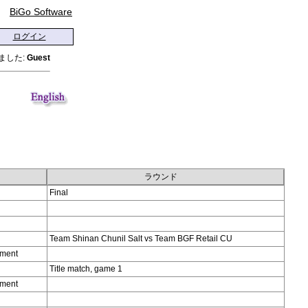
BiGo Software
ログイン
ました:
Guest
ラウンド
Final
Team Shinan Chunil Salt vs Team BGF Retail CU
ament
Title match, game 1
ament