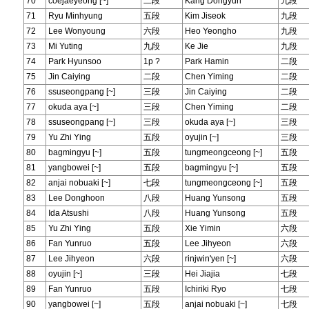
70
coejaeyeong [~]
二段
Kang Dongyun
九段
71
Ryu Minhyung
五段
Kim Jiseok
九段
72
Lee Wonyoung
六段
Heo Yeongho
九段
73
Mi Yuting
九段
Ke Jie
九段
74
Park Hyunsoo
1p ?
Park Hamin
二段
75
Jin Caiying
二段
Chen Yiming
二段
76
ssuseongpang [~]
三段
Jin Caiying
二段
77
okuda aya [~]
三段
Chen Yiming
二段
78
ssuseongpang [~]
三段
okuda aya [~]
三段
79
Yu Zhi Ying
五段
oyujin [~]
三段
80
bagmingyu [~]
五段
tungmeongceong [~]
五段
81
yangbowei [~]
五段
bagmingyu [~]
五段
82
anjai nobuaki [~]
七段
tungmeongceong [~]
五段
83
Lee Donghoon
八段
Huang Yunsong
五段
84
Ida Atsushi
八段
Huang Yunsong
五段
85
Yu Zhi Ying
五段
Xie Yimin
六段
86
Fan Yunruo
五段
Lee Jihyeon
六段
87
Lee Jihyeon
六段
rinjwin'yen [~]
六段
88
oyujin [~]
三段
Hei Jiajia
七段
89
Fan Yunruo
五段
Ichiriki Ryo
七段
90
yangbowei [~]
五段
anjai nobuaki [~]
七段