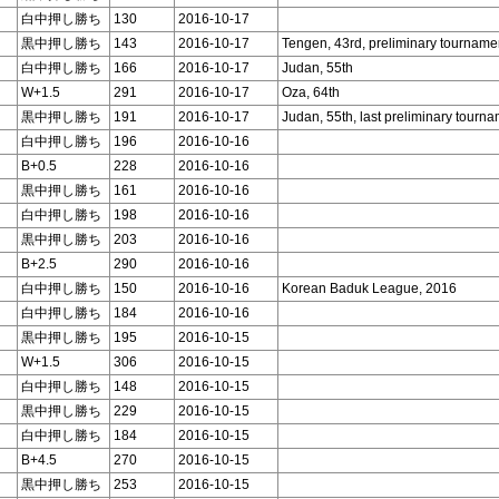
白中押し勝ち
130
2016-10-17
黒中押し勝ち
143
2016-10-17
Tengen, 43rd, preliminary tourname
白中押し勝ち
166
2016-10-17
Judan, 55th
W+1.5
291
2016-10-17
Oza, 64th
黒中押し勝ち
191
2016-10-17
Judan, 55th, last preliminary tourn
白中押し勝ち
196
2016-10-16
B+0.5
228
2016-10-16
黒中押し勝ち
161
2016-10-16
白中押し勝ち
198
2016-10-16
黒中押し勝ち
203
2016-10-16
B+2.5
290
2016-10-16
白中押し勝ち
150
2016-10-16
Korean Baduk League, 2016
白中押し勝ち
184
2016-10-16
黒中押し勝ち
195
2016-10-15
W+1.5
306
2016-10-15
白中押し勝ち
148
2016-10-15
黒中押し勝ち
229
2016-10-15
白中押し勝ち
184
2016-10-15
B+4.5
270
2016-10-15
黒中押し勝ち
253
2016-10-15