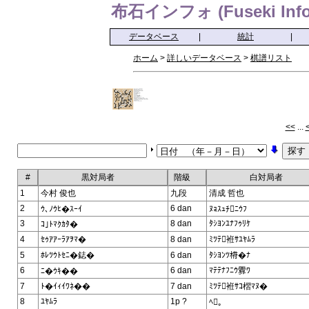
布石インフォ (Fuseki Info
データベース
|
統計
|
ホーム
>
詳しいデータベース
>
棋譜リスト
<<
...
#
黒対局者
階級
白対局者
1
今村 俊也
九段
清成 哲也
2
6 dan
ｳ､ﾉｳﾋ�ｽｰｲ
ﾇｮｽｭﾁﾆｳﾌ
3
8 dan
ﾀｼﾖﾝﾕﾅﾌｩﾘｹ
ｺ｣ﾄﾏｸｶﾀ�
4
ｾｩｱｱｰﾗｱｦﾏ�
8 dan
ﾐﾂﾃ袵ｻﾕﾔﾑﾗ
5
ﾎﾚﾂｳﾄｾﾆ�鋕�
6 dan
ﾀｼﾖﾝﾂ﨓�ﾅ
6
6 dan
ﾏﾃﾃﾅﾌﾆｳ釁ﾜ
ﾆ�ｳｷ��
7
ﾄ�ｲｨｲﾜﾈ��
7 dan
ﾐﾂﾃ袵ｻｺ槢ﾏﾇ�
8
ﾕﾔﾑﾗ
1p ?
ﾍ｡