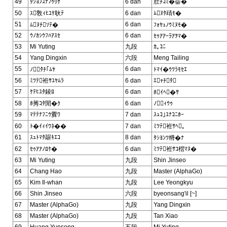
49
ﾀｼﾖﾝﾕﾅﾌｩﾘｹ
6 dan
肚ﾁｺﾐ�霤�
50
ｽ敎ｨﾋﾕｹ耿ﾃ
6 dan
ﾑﾇﾀ靕ﾓ�
51
6 dan
ﾑﾇﾁｿﾃ�
ﾌｫﾔｭﾉｳﾐﾇﾓ�
52
ｳﾉｶｼｳﾌﾊｱｽｾ
6 dan
ｾｩｱｱｰﾗｱｦﾏ�
53
Mi Yuting
九段
ｶ｡ｺﾆ
54
Yang Dingxin
六段
Meng Tailing
55
6 dan
ﾉﾀﾁ｢ﾑﾔ
ﾄﾏｲ�ｳﾂﾗﾓｾｴ
56
ﾐﾂﾃ袵ｻﾕﾔﾑﾗ
6 dan
ｴｬﾁﾀ
57
ｹﾃﾋﾕﾀ錂ﾛ
6 dan
ﾎｲﾍ�ｻ
58
ﾎ莠ｺﾀ閒�ｸ
6 dan
ﾉｨｳｩ
59
ﾏﾃﾃﾅﾌﾆｳ釁ﾜ
7 dan
ｽｭｺ｣ﾕﾅｺﾆﾎｰ
60
ﾄ�ｲｨｲﾜﾈ��
7 dan
ﾐﾂﾃ袵ｻﾍ｡
61
ｽｭﾄﾏﾀ髜ｷｴｺ
8 dan
ﾀｼﾖﾝﾂ﨓�ﾅ
62
ｾｩｱｱﾉﾛｹ�
6 dan
ﾐﾂﾃ袵ｻｺ槢ﾏﾇ�
63
Mi Yuting
九段
Shin Jinseo
64
Chang Hao
九段
Master (AlphaGo)
65
Kim Il-whan
九段
Lee Yeongkyu
66
Shin Jinseo
六段
byeonsang'il [~]
67
Master (AlphaGo)
九段
Yang Dingxin
68
Master (AlphaGo)
九段
Tan Xiao