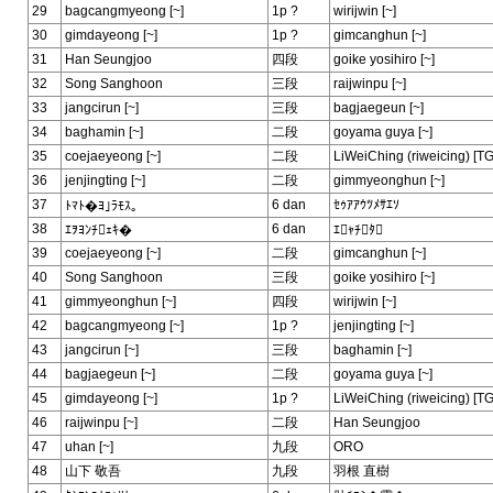
29
bagcangmyeong [~]
1p ?
wirijwin [~]
30
gimdayeong [~]
1p ?
gimcanghun [~]
31
Han Seungjoo
四段
goike yosihiro [~]
32
Song Sanghoon
三段
raijwinpu [~]
33
jangcirun [~]
三段
bagjaegeun [~]
34
baghamin [~]
二段
goyama guya [~]
35
coejaeyeong [~]
二段
LiWeiChing (riweicing) [T
36
jenjingting [~]
二段
gimmyeonghun [~]
37
6 dan
ｾｩｱｱｳﾂﾒｻｴｿ
ﾄﾏﾄ�ﾖ｣ﾗﾓｽ｡
38
6 dan
ｴｦﾖﾝﾁｪｷ�
ｴｬﾁﾀ
39
coejaeyeong [~]
二段
gimcanghun [~]
40
Song Sanghoon
三段
goike yosihiro [~]
41
gimmyeonghun [~]
四段
wirijwin [~]
42
bagcangmyeong [~]
1p ?
jenjingting [~]
43
jangcirun [~]
三段
baghamin [~]
44
bagjaegeun [~]
二段
goyama guya [~]
45
gimdayeong [~]
1p ?
LiWeiChing (riweicing) [T
46
raijwinpu [~]
二段
Han Seungjoo
47
uhan [~]
九段
ORO
48
山下 敬吾
九段
羽根 直樹