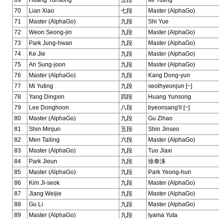
69
Huang Yunsong
五段
Mi Yuting
70
Lian Xiao
七段
Master (AlphaGo)
71
Master (AlphaGo)
九段
Shi Yue
72
Weon Seong-jin
九段
Master (AlphaGo)
73
Park Jung-hwan
九段
Master (AlphaGo)
74
Ke Jie
九段
Master (AlphaGo)
75
An Sung-joon
九段
Master (AlphaGo)
76
Master (AlphaGo)
九段
Kang Dong-yun
77
Mi Yuting
九段
seolhyeonjun [~]
78
Yang Dingxin
四段
Huang Yunsong
79
Lee Donghoon
八段
byeonsang'il [~]
80
Master (AlphaGo)
九段
Gu Zihao
81
Shin Minjun
五段
Shin Jinseo
82
Men Tailing
六段
Master (AlphaGo)
83
Master (AlphaGo)
九段
Tuo Jiaxi
84
Park Jieun
九段
徐奉洙
85
Master (AlphaGo)
九段
Park Yeong-hun
86
Kim Ji-seok
九段
Master (AlphaGo)
87
Jiang Weijie
九段
Master (AlphaGo)
88
Gu Li
九段
Master (AlphaGo)
89
Master (AlphaGo)
九段
Iyama Yuta