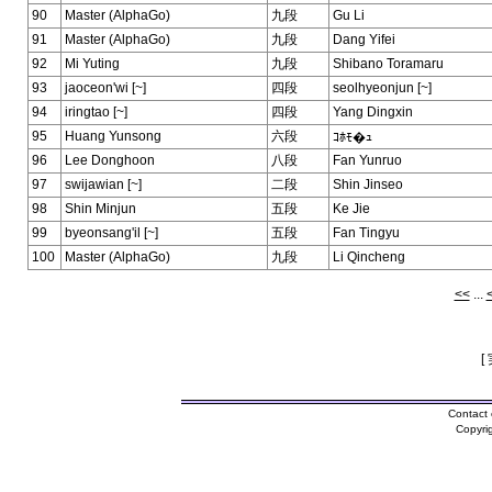
90
Master (AlphaGo)
九段
Gu Li
91
Master (AlphaGo)
九段
Dang Yifei
92
Mi Yuting
九段
Shibano Toramaru
93
jaoceon'wi [~]
四段
seolhyeonjun [~]
94
iringtao [~]
四段
Yang Dingxin
95
Huang Yunsong
六段
ｺﾎﾓ�ｭ
96
Lee Donghoon
八段
Fan Yunruo
97
swijawian [~]
二段
Shin Jinseo
98
Shin Minjun
五段
Ke Jie
99
byeonsang'il [~]
五段
Fan Tingyu
100
Master (AlphaGo)
九段
Li Qincheng
<<
...
[
Contact 
Copyri