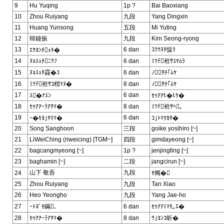
9
Hu Yuqing
1p ?
Bai Baoxiang
10
Zhou Ruiyang
九段
Yang Dingxin
11
Huang Yunsong
五段
Mi Yuting
12
韓鐘振
九段
Kim Seong-ryong
13
6 dan
ｺﾗｳﾇﾁ愠ﾘ
ｴｦﾖﾝﾁｪｷ�
14
ﾇｮｽｭﾁﾆｳﾌ
6 dan
ﾐﾂﾃ袵ｻﾕﾔﾑﾗ
15
ﾇｮｽｭﾀ靃�ｺ
6 dan
ﾉﾀﾁ｢ﾑﾔ
16
ﾐﾂﾃ袵ｻｺ槢ﾏﾇ�
8 dan
ﾉﾀﾁ｢ﾑﾔ
17
6 dan
ｽ�ﾅｽﾝ
ｾｩｱｱﾋ�ﾋｹ�
18
ｾｩｱｱｰﾗｱｦﾏ�
8 dan
ﾐﾂﾃ袵ｻﾍ｡
19
6 dan
ｰ�ｷﾖ｣ﾔﾘﾏ�
ｺ｣ﾄﾏｸｶﾀ�
20
Song Sanghoon
三段
goike yosihiro [~]
21
LiWeiChing (riweicing) [TGM~]
四段
gimdayeong [~]
22
bagcangmyeong [~]
1p ?
jenjingting [~]
23
baghamin [~]
二段
jangcirun [~]
山下 敬吾
九段
24
ﾓ獨�
25
Zhou Ruiyang
九段
Tan Xiao
26
Heo Yeongho
九段
Yang Jae-ho
27
ｰﾄﾖﾞﾓ瞞､
6 dan
ｾｩｱｱﾐﾏﾓ｡ｴ�
28
ｾｩｱｱｰﾗｱｦﾏ�
8 dan
ｳ｣ﾖﾝｺ昕�