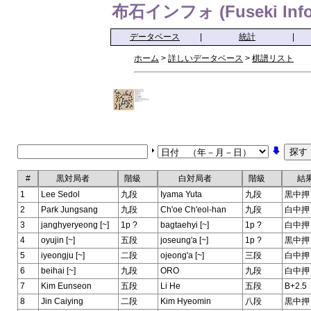
布石インフォ (Fuseki Info
データベース
|
統計
|
ホーム
>
詳しいデータベース
>
棋譜リスト
#
黒対局者
階級
白対局者
階級
結
1
Lee Sedol
九段
Iyama Yuta
九段
黒中押
2
Park Jungsang
九段
Ch'oe Ch'eol-han
九段
白中押
3
janghyeryeong [~]
1p ?
bagtaehyi [~]
1p ?
白中押
4
oyujin [~]
五段
joseung'a [~]
1p ?
黒中押
5
iyeongju [~]
二段
ojeong'a [~]
三段
白中押
6
beihai [~]
九段
ORO
九段
白中押
7
Kim Eunseon
五段
Li He
五段
B+2.5
8
Jin Caiying
二段
Kim Hyeomin
八段
黒中押