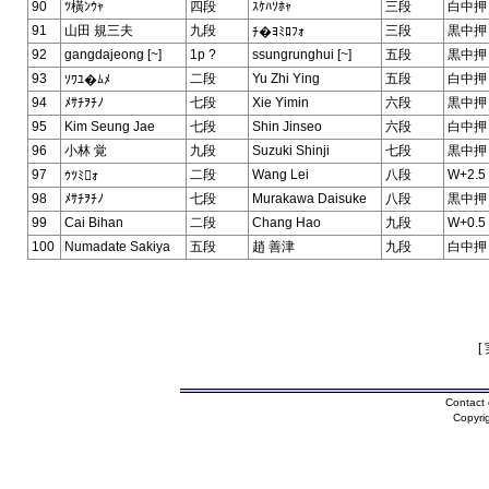
90
ﾂ橫ﾝｳｬ
四段
ｽｹﾊｿﾎｬ
三段
白中押
91
山田 規三夫
九段
三段
黒中押
ﾁ�ﾖﾐﾛﾌｫ
92
gangdajeong [~]
1p ?
ssungrunghui [~]
五段
黒中押
93
二段
Yu Zhi Ying
五段
白中押
ｿﾜﾕ�ﾑﾒ
94
ﾒｻﾁｦﾁﾉ
七段
Xie Yimin
六段
黒中押
95
Kim Seung Jae
七段
Shin Jinseo
六段
白中押
96
小林 覚
九段
Suzuki Shinji
七段
黒中押
97
二段
Wang Lei
八段
W+2.5
ｳﾂﾐｫ
98
ﾒｻﾁｦﾁﾉ
七段
Murakawa Daisuke
八段
黒中押
99
Cai Bihan
二段
Chang Hao
九段
W+0.5
100
Numadate Sakiya
五段
趙 善津
九段
白中押
[
Contact 
Copyri