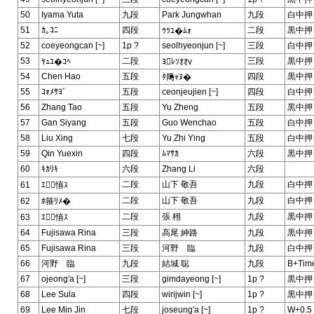
50
Iyama Yuta
九段
Park Jungwhan
九段
白中押
51
ｶ｡ｺﾆ
四段
二段
黒中押
ｳﾂﾕ�ﾑｫ
52
coeyeongcan [~]
1p ?
seolhyeonjun [~]
三段
白中押
53
二段
三段
黒中押
ﾔｭﾕ�ｺﾍ
ﾖﾚｿｵｵv
54
Chen Hao
五段
四段
黒中押
ﾀ﨩ｬﾇ�
55
ｺｫﾒｻﾖﾞ
五段
ceonjeujien [~]
四段
白中押
56
Zhang Tao
五段
Yu Zheng
五段
黒中押
57
Gan Siyang
五段
Guo Wenchao
五段
白中押
58
Liu Xing
七段
Yu Zhi Ying
五段
白中押
59
Qin Yuexin
四段
ﾑﾏｻｶ
六段
黒中押
60
ｷｶﾘｷ
六段
Zhang Li
六段
二段
山下 敬吾
九段
白中押
61
ｴ憘ｽ
二段
山下 敬吾
九段
白中押
62
ﾎ箍ﾘﾒ�
二段
張 栩
九段
黒中押
63
ｴ憘ｽ
64
Fujisawa Rina
三段
高尾 紳路
九段
黒中押
65
Fujisawa Rina
三段
河野 臨
九段
白中押
66
河野 臨
九段
結城 聡
九段
B+Tim
67
ojeong'a [~]
三段
gimdayeong [~]
1p ?
黒中押
68
Lee Sula
四段
wirijwin [~]
1p ?
黒中押
69
Lee Min Jin
七段
joseung'a [~]
1p ?
W+0.5