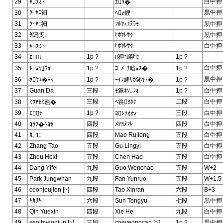
29
白中押
ﾔｽﾐﾄ
ｴﾘ�
ﾂ･ﾔﾆ衵
黒中押
30
ﾍｫ貍
31
ﾂ･ﾔﾆ衵
ﾌﾙﾔｭﾕﾃﾗﾓ
黒中押
32
ﾀ隝獎ｭ
ﾋﾎﾔﾚｻｸ
黒中押
33
ﾋﾎﾔﾚｻｸ
白中押
ﾔｽﾐﾄ
34
1p ?
ﾛ狎ｮ瞞ﾋｾ
1p ?
ｴﾅ
白中押
35
ﾄｮﾔ｣ﾌｫ
1p ?
ﾖ･ﾒｰﾁ晗ｮｽ�
1p ?
黒中押
36
ﾎﾔﾕ�ﾖｯ
1p ?
ｰｲﾌ睥ﾘｶ鈊ｷﾄ�
1p ?
37
Guan Da
三段
ﾓ鋠ﾈｿ｡ﾌｫ
1p ?
白中押
三段
二段
白中押
38
ﾐﾜｱｾﾐ翹�
ﾍ簔ﾇﾎﾅ
39
1p ?
三段
白中押
ｴﾅ
ﾖﾚｿｵｵv
40
四段
ﾒｦﾖﾇﾌﾚ
四段
白中押
ｺﾗﾌ�ﾍﾖｾ
41
ｶ｡ｺﾆ
四段
Mao Ruilong
五段
白中押
42
Zhang Tao
五段
Gu Lingyi
五段
白中押
43
Zhou Hexi
五段
Chen Hao
五段
白中押
44
Dang Yifei
九段
Guo Wenchao
五段
W+2
45
Park Jungwhan
九段
Fan Yunruo
五段
W+1.5
46
ceonjeujien [~]
四段
Tao Xinran
六段
B+3
47
ｷｶﾘｷ
六段
Sun Tengyu
七段
黒中押
48
Qin Yuexin
四段
Xie He
九段
白中押
49
seolhyeonjun [~]
三段
coeyeongcan [~]
1p ?
黒中押