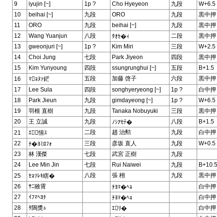
9
iyujin [~]
1p ?
Cho Hyeyeon
九段
W+6.5
10
beihai [~]
九段
ORO
九段
黒中押
11
ORO
九段
beihai [~]
九段
黒中押
12
Wang Yuanjun
八段
二段
黒中押
ﾀｵｾ�ｨ
13
gweonjuri [~]
1p ?
Kim Miri
三段
W+2.5
14
Choi Jung
七段
Park Jiyeon
四段
黒中押
15
Kim Yunyoung
四段
ssungrunghui [~]
五段
B+1.5
五段
加藤 啓子
六段
黒中押
16
ﾏｮﾇｧ鋩
17
Lee Sula
四段
songhyeryeong [~]
1p ?
白中押
18
Park Jieun
九段
gimdayeong [~]
1p ?
W+6.5
19
羽根 直樹
九段
Tanaka Nobuyuki
三段
黒中押
20
王 立誠
九段
八段
B+1.5
ﾉｼｱｾﾃ�
二段
趙 治勲
九段
白中押
21
ｴ憘ｽ
22
三段
彦坂 直人
九段
W+0.5
ﾁ�ﾖﾐﾛﾌｫ
23
林 漢傑
七段
武宮 正樹
九段
24
Lee Min Jin
七段
Rui Naiwei
九段
B+10.
八段
張 栩
九段
黒中押
25
ｾｮｿﾚｷ瞎�
26
ｻﾆ雖霄
白中押
ﾁﾖﾏ�ﾍｮ
27
ｲﾌﾏﾍﾖﾁ
白中押
ﾁﾖﾏ�ﾍｮ
28
ﾀ隝獎ｭ
白中押
ｴﾘ�