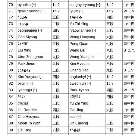
70
nyueiko [~]
1p ?
songhyeryeong [~]
1p ?
白中押
71
gimsin'yeong [~]
1p ?
iyujin [~]
1p ?
W+1.5
72
五段
四段
白中押
ﾍ�
ﾀ﨩ｬﾇ�
73
二段
Yu Zhi Ying
五段
白中押
ﾕﾔﾖﾐ�
74
ceonjeujien [~]
四段
ryaowianheo [~]
五段
黒中押
75
Gan Siyang
五段
Wang Haoyang
六段
黒中押
76
ｺｫﾒｻﾖﾞ
五段
Peng Quan
七段
黒中押
77
Liu Xing
七段
Wang Lei
八段
B+2,7
78
Xiao Zhenghao
九段
Wang Yuanjun
八段
79
Park Jieun
九段
Kim Hyeomin
八段
白中押
80
三段
Chang Hao
九段
B+1.5
ｳﾂﾕ�ﾑｫ
81
Kim Yunyoung
四段
bagtaehyi [~]
1p ?
黒中押
82
oyujin [~]
五段
gweonjuri [~]
1p ?
黒中押
83
iyeongju [~]
二段
Park Jiyeon
四段
W+1.5
84
ｷｶﾘｷ
六段
ﾊ贅ｻﾐｦ
四段
黒中押
85
ﾂ晥籏ﾓ
三段
Yu Zhi Ying
五段
白中押
86
Hu Ran Min
四段
Cai Jing
六段
白中押
87
Cho Hyeyeon
九段
coe [~]
黒中押
88
Moon To Won
三段
Jin Caiying
二段
白中押
六段
二段
黒中押
89
Cai Jing
ﾅﾋ�鈔