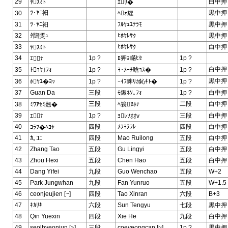
29
白中押
ﾔｽﾐﾄ
ｴﾘ�
ﾂ･ﾔﾆ衵
黒中押
30
ﾍｫ貍
31
ﾂ･ﾔﾆ衵
ﾌﾙﾔｭﾕﾃﾗﾓ
黒中押
32
ﾀ隝獎ｭ
ﾋﾎﾔﾚｻｸ
黒中押
33
ﾋﾎﾔﾚｻｸ
白中押
ﾔｽﾐﾄ
34
1p ?
ﾛ狎ｮ瞞ﾋｾ
1p ?
ｴﾅ
白中押
35
ﾄｮﾔ｣ﾌｫ
1p ?
ﾖ･ﾒｰﾁ晗ｮｽ�
1p ?
黒中押
36
ﾎﾔﾕ�ﾖｯ
1p ?
ｰｲﾌ睥ﾘｶ鈊ｷﾄ�
1p ?
37
Guan Da
三段
ﾓ鋠ﾈｿ｡ﾌｫ
1p ?
白中押
三段
二段
白中押
38
ﾐﾜｱｾﾐ翹�
ﾍ簔ﾇﾎﾅ
39
1p ?
三段
白中押
ｴﾅ
ﾖﾚｿｵｵv
40
四段
ﾒｦﾖﾇﾌﾚ
四段
白中押
ｺﾗﾌ�ﾍﾖｾ
41
ｶ｡ｺﾆ
四段
Mao Ruilong
五段
白中押
42
Zhang Tao
五段
Gu Lingyi
五段
白中押
43
Zhou Hexi
五段
Chen Hao
五段
白中押
44
Dang Yifei
九段
Guo Wenchao
五段
W+2
45
Park Jungwhan
九段
Fan Yunruo
五段
W+1.5
46
ceonjeujien [~]
四段
Tao Xinran
六段
B+3
47
ｷｶﾘｷ
六段
Sun Tengyu
七段
黒中押
48
Qin Yuexin
四段
Xie He
九段
白中押
49
seolhyeonjun [~]
三段
coeyeongcan [~]
1p ?
黒中押