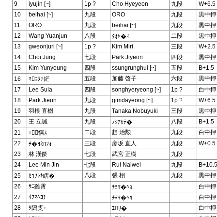
9
iyujin [~]
1p ?
Cho Hyeyeon
九段
W+6.5
10
beihai [~]
九段
ORO
九段
黒中押
11
ORO
九段
beihai [~]
九段
黒中押
12
Wang Yuanjun
八段
二段
黒中押
ﾀｵｾ�ｨ
13
gweonjuri [~]
1p ?
Kim Miri
三段
W+2.5
14
Choi Jung
七段
Park Jiyeon
四段
黒中押
15
Kim Yunyoung
四段
ssungrunghui [~]
五段
B+1.5
五段
加藤 啓子
六段
黒中押
16
ﾏｮﾇｧ鋩
17
Lee Sula
四段
songhyeryeong [~]
1p ?
白中押
18
Park Jieun
九段
gimdayeong [~]
1p ?
W+6.5
19
羽根 直樹
九段
Tanaka Nobuyuki
三段
黒中押
20
王 立誠
九段
八段
B+1.5
ﾉｼｱｾﾃ�
二段
趙 治勲
九段
白中押
21
ｴ憘ｽ
22
三段
彦坂 直人
九段
W+0.5
ﾁ�ﾖﾐﾛﾌｫ
23
林 漢傑
七段
武宮 正樹
九段
24
Lee Min Jin
七段
Rui Naiwei
九段
B+10.
八段
張 栩
九段
黒中押
25
ｾｮｿﾚｷ瞎�
26
ｻﾆ雖霄
白中押
ﾁﾖﾏ�ﾍｮ
27
ｲﾌﾏﾍﾖﾁ
白中押
ﾁﾖﾏ�ﾍｮ
28
ﾀ隝獎ｭ
白中押
ｴﾘ�