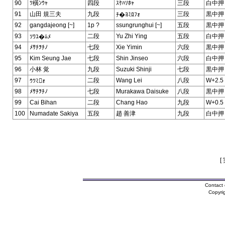
90
ﾂ橫ﾝｳｬ
四段
ｽｹﾊｿﾎｬ
三段
白中押
91
山田 規三夫
九段
三段
黒中押
ﾁ�ﾖﾐﾛﾌｫ
92
gangdajeong [~]
1p ?
ssungrunghui [~]
五段
黒中押
93
二段
Yu Zhi Ying
五段
白中押
ｿﾜﾕ�ﾑﾒ
94
ﾒｻﾁｦﾁﾉ
七段
Xie Yimin
六段
黒中押
95
Kim Seung Jae
七段
Shin Jinseo
六段
白中押
96
小林 覚
九段
Suzuki Shinji
七段
黒中押
97
二段
Wang Lei
八段
W+2.5
ｳﾂﾐｫ
98
ﾒｻﾁｦﾁﾉ
七段
Murakawa Daisuke
八段
黒中押
99
Cai Bihan
二段
Chang Hao
九段
W+0.5
100
Numadate Sakiya
五段
趙 善津
九段
白中押
[
Contact 
Copyri