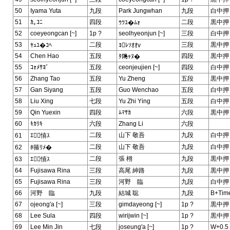
50
Iyama Yuta
九段
Park Jungwhan
九段
白中押
51
ｶ｡ｺﾆ
四段
二段
黒中押
ｳﾂﾕ�ﾑｫ
52
coeyeongcan [~]
1p ?
seolhyeonjun [~]
三段
白中押
53
二段
三段
黒中押
ﾔｭﾕ�ｺﾍ
ﾖﾚｿｵｵv
54
Chen Hao
五段
四段
黒中押
ﾀ﨩ｬﾇ�
55
ｺｫﾒｻﾖﾞ
五段
ceonjeujien [~]
四段
白中押
56
Zhang Tao
五段
Yu Zheng
五段
黒中押
57
Gan Siyang
五段
Guo Wenchao
五段
白中押
58
Liu Xing
七段
Yu Zhi Ying
五段
白中押
59
Qin Yuexin
四段
ﾑﾏｻｶ
六段
黒中押
60
ｷｶﾘｷ
六段
Zhang Li
六段
二段
山下 敬吾
九段
白中押
61
ｴ憘ｽ
二段
山下 敬吾
九段
白中押
62
ﾎ箍ﾘﾒ�
二段
張 栩
九段
黒中押
63
ｴ憘ｽ
64
Fujisawa Rina
三段
高尾 紳路
九段
黒中押
65
Fujisawa Rina
三段
河野 臨
九段
白中押
66
河野 臨
九段
結城 聡
九段
B+Tim
67
ojeong'a [~]
三段
gimdayeong [~]
1p ?
黒中押
68
Lee Sula
四段
wirijwin [~]
1p ?
黒中押
69
Lee Min Jin
七段
joseung'a [~]
1p ?
W+0.5