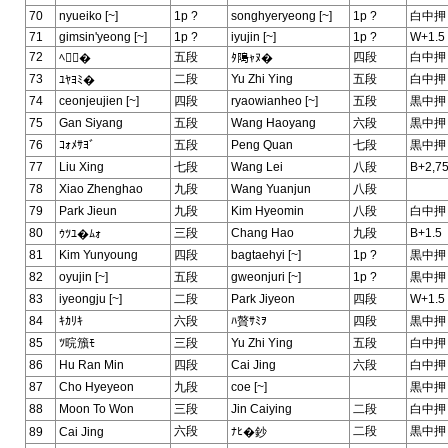
70
nyueiko [~]
1p ?
songhyeryeong [~]
1p ?
白中押
71
gimsin'yeong [~]
1p ?
iyujin [~]
1p ?
W+1.5
72
五段
四段
白中押
ﾍ�
ﾀ﨩ｬﾇ�
73
二段
Yu Zhi Ying
五段
白中押
ﾕﾔﾖﾐ�
74
ceonjeujien [~]
四段
ryaowianheo [~]
五段
黒中押
75
Gan Siyang
五段
Wang Haoyang
六段
黒中押
76
ｺｫﾒｻﾖﾞ
五段
Peng Quan
七段
黒中押
77
Liu Xing
七段
Wang Lei
八段
B+2,7
78
Xiao Zhenghao
九段
Wang Yuanjun
八段
79
Park Jieun
九段
Kim Hyeomin
八段
白中押
80
三段
Chang Hao
九段
B+1.5
ｳﾂﾕ�ﾑｫ
81
Kim Yunyoung
四段
bagtaehyi [~]
1p ?
黒中押
82
oyujin [~]
五段
gweonjuri [~]
1p ?
黒中押
83
iyeongju [~]
二段
Park Jiyeon
四段
W+1.5
84
ｷｶﾘｷ
六段
ﾊ贅ｻﾐｦ
四段
黒中押
85
ﾂ晥籏ﾓ
三段
Yu Zhi Ying
五段
白中押
86
Hu Ran Min
四段
Cai Jing
六段
白中押
87
Cho Hyeyeon
九段
coe [~]
黒中押
88
Moon To Won
三段
Jin Caiying
二段
白中押
六段
二段
黒中押
89
Cai Jing
ﾅﾋ�鈔