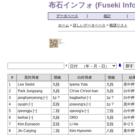
布石インフォ (Fuseki Info
データベース
|
統計
|
ホーム
>
詳しいデータベース
>
棋譜リスト
#
黒対局者
階級
白対局者
階級
結
1
Lee Sedol
九段
Iyama Yuta
九段
黒中押
2
Park Jungsang
九段
Ch'oe Ch'eol-han
九段
白中押
3
janghyeryeong [~]
1p ?
bagtaehyi [~]
1p ?
白中押
4
oyujin [~]
五段
joseung'a [~]
1p ?
黒中押
5
iyeongju [~]
二段
ojeong'a [~]
三段
白中押
6
beihai [~]
九段
ORO
九段
白中押
7
Kim Eunseon
五段
Li He
五段
B+2.5
8
Jin Caiying
二段
Kim Hyeomin
八段
黒中押