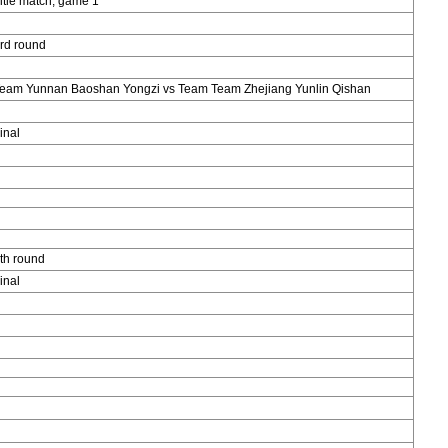
itle match, game 1
rd round
eam Yunnan Baoshan Yongzi vs Team Team Zhejiang Yunlin Qishan
inal
th round
inal