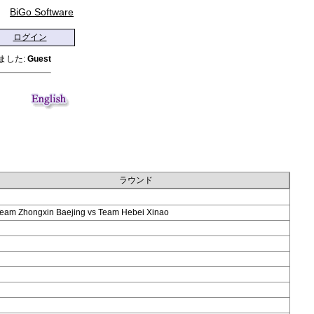
BiGo Software
ログイン
ました:
Guest
ラウンド
eam Zhongxin Baejing vs Team Hebei Xinao