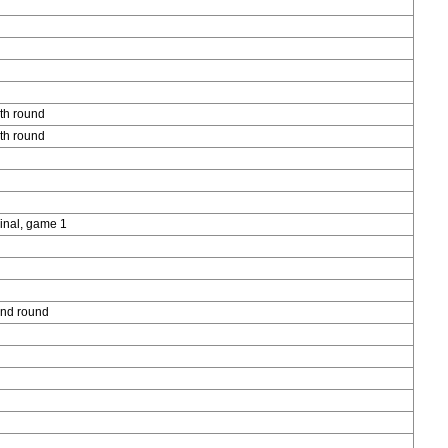
th round
th round
inal, game 1
nd round