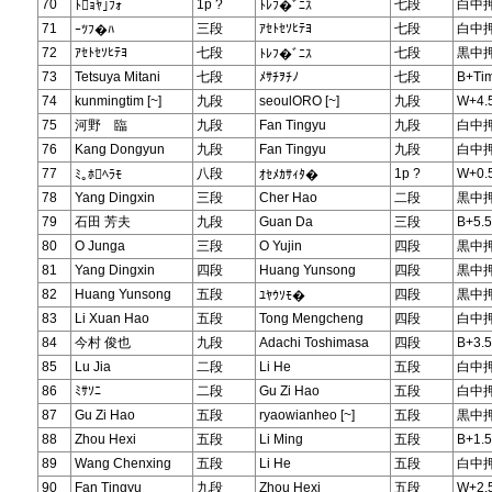
70
1p ?
七段
白中
ﾄｮﾔ｣ﾌｫ
ﾄﾚﾌ�ﾞﾆｽ
71
三段
ｱｾﾄｾｿﾋﾃﾖ
七段
白中
ｰﾂﾌ�ﾊ
72
ｱｾﾄｾｿﾋﾃﾖ
七段
七段
黒中
ﾄﾚﾌ�ﾞﾆｽ
73
Tetsuya Mitani
七段
ﾒｻﾁｦﾁﾉ
七段
B+Ti
74
kunmingtim [~]
九段
seoulORO [~]
九段
W+4.
75
河野 臨
九段
Fan Tingyu
九段
白中
76
Kang Dongyun
九段
Fan Tingyu
九段
白中
77
八段
1p ?
W+0.
ﾐ｡ﾎﾍﾗﾓ
ｵｾﾒｶｻｨﾀ�
78
Yang Dingxin
三段
Cher Hao
二段
黒中
79
石田 芳夫
九段
Guan Da
三段
B+5.5
80
O Junga
三段
O Yujin
四段
黒中
81
Yang Dingxin
四段
Huang Yunsong
四段
黒中
82
Huang Yunsong
五段
四段
黒中
ﾕﾔｳｿﾓ�
83
Li Xuan Hao
五段
Tong Mengcheng
四段
白中
84
今村 俊也
九段
Adachi Toshimasa
四段
B+3.5
85
Lu Jia
二段
Li He
五段
白中
86
ﾐｻｿﾆ
二段
Gu Zi Hao
五段
白中
87
Gu Zi Hao
五段
ryaowianheo [~]
五段
黒中
88
Zhou Hexi
五段
Li Ming
五段
B+1.5
89
Wang Chenxing
五段
Li He
五段
白中
90
Fan Tingyu
九段
Zhou Hexi
五段
W+2.