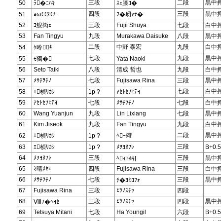
三段
二段
黒中
50
ﾗ�ﾆﾊｷ
ｽｪ膝ｺ�
四段
三段
黒中
51
ｮωﾐﾐﾇﾐﾅ
ﾌ�衂ｧﾃ�
52
ｺ鯢衒ｪ
三段
Fujii Shuya
七段
白中
53
Fan Tingyu
九段
Murakawa Daisuke
八段
黒中
二段
中野 泰宏
九段
白中
54
ｹ昤ｷ
七段
九段
黒中
55
ﾓ獨�
Yata Naoki
56
Seto Taiki
八段
清成 哲也
九段
白中
57
ﾒｻﾁｦﾁﾉ
七段
Fujisawa Rina
三段
黒中
七段
白中
58
ｴ楨ﾘｶｼ
1p ?
ｱｾﾄｾｿﾋﾃﾖ
59
ｱｾﾄｾｿﾋﾃﾖ
七段
ﾒｻﾁｦﾁﾉ
七段
白中
60
Wang Yuanjun
九段
Lin Lixiang
七段
黒中
61
Kim Jiseok
九段
Fan Tingyu
九段
白中
二段
黒中
62
ｴ楨ﾘｶｼ
1p ?
ﾍｰ糴
三段
63
ｴ楨ﾘｶｼ
1p ?
ﾒｦﾖﾇﾌﾚ
B+0.5
64
ﾒｦﾖﾇﾌﾚ
三段
三段
黒中
ﾍｨﾄﾎｷ[
65
ﾐ晴ﾒﾔｪ
四段
Fujisawa Rina
三段
白中
66
ﾒｻﾁｦﾁﾉ
七段
三段
黒中
ﾁ�ﾖﾐﾛﾌｫ
67
Fujisawa Rina
三段
ﾋﾂﾉｽﾁｯ
四段
68
三段
ﾋﾂﾉｽﾁｯ
四段
黒中
Ⅷﾌ�ﾍﾖｾ
69
Tetsuya Mitani
七段
Ha Youngil
六段
B+0.5