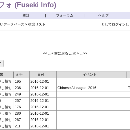
(Fuseki Info)
|
統計
|
フォーラム
|
ヘルプ
|
いデータベース
>
棋譜リスト
としてログインし
<<
...
< 前に戻る
...
次 >
...
>>
果
# 手
日付
イベント
押し勝ち
195
2016-12-01
押し勝ち
236
2016-12-01
Chinese A League, 2016
T
押し勝ち
249
2016-12-01
5
257
2016-12-01
押し勝ち
176
2016-12-01
押し勝ち
280
2016-12-01
押し勝ち
267
2016-12-01
押し勝ち
211
2016-12-01