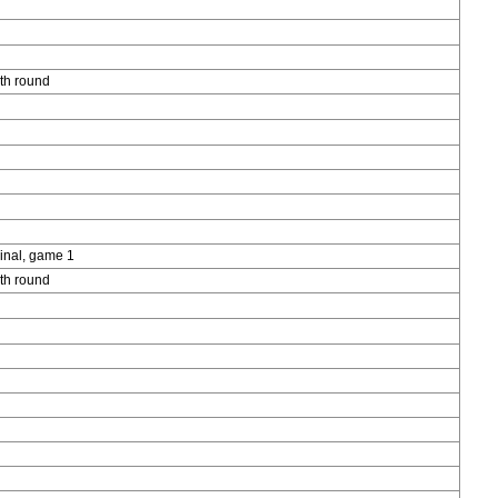
th round
inal, game 1
th round