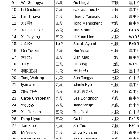
9
Wu Guangya
六段
Gu Lingyi
五段
黒中
10
Li Qincheng
九段
ryaowianheo [~]
五段
黒中
11
Fan Tingyu
九段
Huang Yunsong
五段
黒中
12
ﾒﾁﾁ靂ﾎ
四段
Tong Mengcheng
六段
白中
13
Yang Dingxin
四段
Tao Xinran
六段
B+3.5
14
Xu Jiayang
五段
Li Xuan Hao
六段
W+0.
15
ﾅ｣ﾈﾙﾗﾓ
1p ?
Suzuki Ayumi
七段
B+6.5
16
Qin Yuexin
四段
Niu Yutian
七段
黒中
17
ﾂ橫ﾝｳｬ
四段
Lian Xiao
七段
白中
18
ｺｫﾒｻﾖﾞ
五段
Liu Xing
七段
W+4.
19
羽根 直樹
九段
ｱｾﾄｾｿﾋﾃﾖ
七段
黒中
20
Tang Weixing
九段
Sun Tengyu
七段
白中
21
Iyama Yuta
九段
Ichiriki Ryo
七段
黒中
22
加藤 啓子
六段
青木 喜久代
八段
白中
23
Ch'oe Ch'eol-han
九段
Lee Donghoon
八段
白中
24
四段
Jiang Weijie
九段
白中
ﾕﾔｳｿﾓ�
25
Xia Jiankun
五段
Tuo Jiaxi
九段
白中
26
Peng Liyao
五段
Gu Li
九段
B+1.5
27
Tan Xiao
七段
Shi Yue
九段
B+1.5
28
Mi Yuting
九段
Zhou Ruiyang
九段
白中