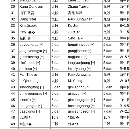
29
Wang Yuanjun
九段
Zhou Jungsun
九段
白中
30
Kang Dongyun
九段
Zhang Yaoye
九段
白中
31
山下 敬吾
九段
高尾 紳路
九段
黒中
32
Dang Yifei
九段
Park Jungwhan
九段
白中
33
Kim Jiseok
九段
Ke Jie
九段
B+1.5
34
九段
七段
B+1.5
ﾐﾂﾔｫﾖ��
ｽｰﾎｪﾈﾋ
35
苑田 勇一
九段
Seto Taiki
八段
黒中
36
ogyeongrae [~]
5 dan
hongjinhyeog [~]
5 dan
黒中
37
janghyeongyu [~]
5 dan
gangjibeom [~]
5 dan
黒中
38
gimminseog [~]
5 dan
bagjumin [~]
5 dan
W+5.
39
sim'useob [~]
7 dan
jang'yunjeong [~]
5 dan
黒中
40
jominsu [~]
7 dan
imjin'yeong [~]
6 dan
B+5.5
41
Fan Tingyu
九段
Park Jungwhan
九段
白中
42
Li Qincheng
九段
Mi Yuting
九段
W+0.
43
sindongmog [~]
5 dan
gimjeonghun [~]
5 dan
白中
44
gimgyeongrae [~]
5 dan
gimgyuri [~]
5 dan
黒中
45
iseon'a [~]
6 dan
gimdong'geun [~]
6 dan
白中
46
munjongho [~]
5 dan
haseongbong [~]
7 dan
B+9.5
47
baeg'ungi [~]
5 dan
gimjeongseon [~]
7 dan
W+2.
白中
48
ﾗﾙﾓﾅﾌｫ
1p ?
ｺ驫]ﾒ�
1p ?
二段
二段
黒中
49
ﾎ箍ﾘﾒ�
ｹﾈｿﾚｳｹ