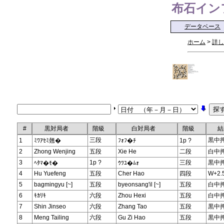
布石インフォ 
データベース
ホーム
>
詳し
#
黒対局者
階級
白対局者
階級
結
三段
黒中
1
ﾐﾜｱｾﾐ翹�
ﾌｫﾌ�ﾁ
1p ?
2
Zhong Wenjing
五段
Xie He
二段
白中
3
1p ?
三段
黒中
ﾍﾀﾏ�ﾓ�
ｳﾂﾕ�ﾑｫ
4
Hu Yuefeng
五段
Cher Hao
四段
W+2.
5
bagmingyu [~]
五段
byeonsang'il [~]
五段
白中
6
ｷｶﾘｷ
六段
Zhou Hexi
五段
白中
7
Shin Jinseo
六段
Zhang Tao
五段
黒中
8
Meng Tailing
六段
Gu Zi Hao
五段
黒中