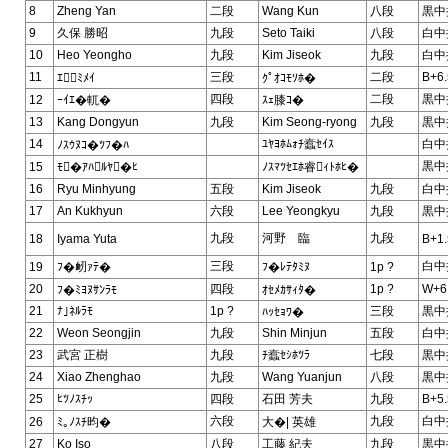
8
Zheng Yan
二段
Wang Kun
八段
黒中
9
久保 勝昭
九段
Seto Taiki
八段
白中
10
Heo Yeongho
九段
Kim Jiseok
九段
白中
11
三段
二段
B+6.
ｴﾐﾒｲ
ｸﾟｵｺﾓｿﾎ�
四段
二段
黒中
12
ｰｲｴ�軏�
ｽｪ膝ｺ�
13
Kang Dongyun
九段
Kim Seong-ryong
九段
黒中
14
ﾕﾔﾖﾎﾑｫﾁ蠧ｾｲｽ
白中
ﾉｽｳﾇｺ�ﾂﾌ�ﾊ
黒中
15
ﾓ�ｱﾊﾙﾔ�ﾋ
ﾉｽﾏﾂｾｴﾎ睿ｨﾄﾎﾋ�
16
Ryu Minhyung
五段
Kim Jiseok
九段
白中
17
An Kukhyun
六段
Lee Yeongkyu
九段
黒中
九段
河野 臨
九段
18
Iyama Yuta
B+1.
三段
白中
19
ﾌ�衂ｧﾃ�
ﾌ�ﾚﾃﾀﾐﾇ
1p ?
20
四段
1p ?
W+6
ﾌ�ﾐﾖﾇｻﾝﾗﾓ
ｵｾﾒｶｻｨﾀ�
21
ﾅ｣ﾈﾙﾗﾓ
1p ?
三段
黒中
ﾊｯｾｮﾜ�
22
Weon Seongjin
九段
Shin Minjun
五段
白中
23
武宮 正樹
九段
ﾁ蠧ｾｼﾎﾂﾗ
七段
黒中
24
Xiao Zhenghao
九段
Wang Yuanjun
八段
黒中
25
ﾋﾂﾉｽﾁｯ
四段
石田 芳夫
九段
B+5.
六段
九段
白中
26
ﾐ｡ﾉｽﾁ昀�
大�| 英雄
27
Ko Iso
八段
工藤 紀夫
九段
黒中