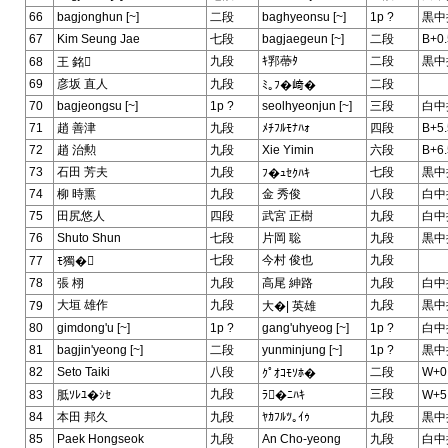
66
bagjonghun [~]
二段
baghyeonsu [~]
1p ?
黒中
67
Kim Seung Jae
七段
bagjaegeun [~]
二段
B+0.
九段
ｷ郛蔕ﾀ
二段
黒中
68
王 銘
69
彦坂 直人
九段
二段
ﾐ｡ﾌ�﨑�
70
bagjeongsu [~]
1p ?
seolhyeonjun [~]
三段
白中
71
趙 善津
九段
ﾒﾁﾌﾙﾓﾅﾊｫ
四段
B+5.
72
趙 治勲
九段
Xie Yimin
六段
B+6.
73
石田 芳夫
九段
七段
黒中
ﾌ�ｭｾｸﾊｷ
74
柳 時熏
九段
金 秀俊
八段
白中
75
田尻悠人
四段
武宮 正樹
九段
白中
76
Shuto Shun
七段
片岡 聡
九段
黒中
七段
今村 俊也
九段
77
ﾓ獨�
78
張 栩
九段
高尾 紳路
九段
白中
大垣 雄作
九段
九段
黒中
79
大�| 英雄
80
gimdong'u [~]
1p ?
gang'uhyeog [~]
1p ?
白中
81
bagjin'yeong [~]
二段
yunminjung [~]
1p ?
黒中
82
Seto Taiki
八段
二段
W+0
ｸﾟｵｺﾓｿﾎ�
九段
三段
83
胝ｿﾚﾕ�ｼｾ
ﾗ�ﾆﾊｷ
W+5
84
本田 邦久
九段
ﾔｶﾌﾙﾂ｡ｲｩ
九段
黒中
85
Paek Hongseok
九段
An Cho-yeong
九段
白中