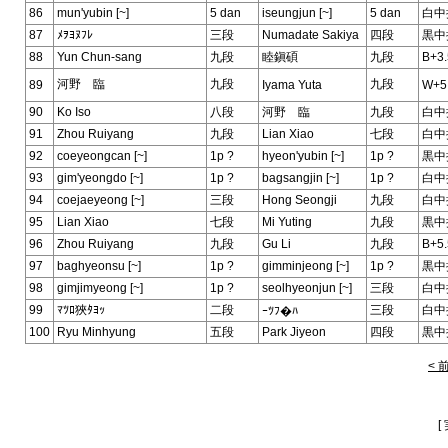
86
mun'yubin [~]
5 dan
iseungjun [~]
5 dan
白中
87
ﾒｦﾖﾇﾌﾚ
三段
Numadate Sakiya
四段
黒中
88
Yun Chun-sang
九段
睦鎭碩
九段
B+3.
河野 臨
九段
九段
89
Iyama Yuta
W+5
90
Ko Iso
八段
河野 臨
九段
白中
91
Zhou Ruiyang
九段
Lian Xiao
七段
白中
92
coeyeongcan [~]
1p ?
hyeon'yubin [~]
1p ?
黒中
93
gim'yeongdo [~]
1p ?
bagsangjin [~]
1p ?
白中
94
coejaeyeong [~]
三段
Hong Seongji
九段
白中
95
Lian Xiao
七段
Mi Yuting
九段
黒中
96
Zhou Ruiyang
九段
Gu Li
九段
B+5.
97
baghyeonsu [~]
1p ?
gimminjeong [~]
1p ?
黒中
98
gimjimyeong [~]
1p ?
seolhyeonjun [~]
三段
白中
99
ﾏﾂﾛ狹ﾀﾖｯ
二段
三段
白中
ｰﾂﾌ�ﾊ
100
Ryu Minhyung
五段
Park Jiyeon
四段
黒中
< 
[