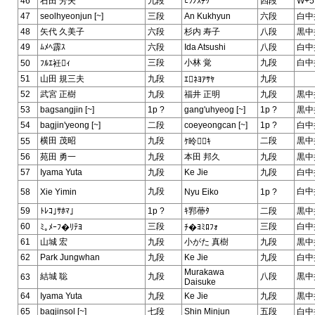
46
石田 芳夫
九段
ﾋﾂﾉｽﾁｯ
四段
W+5
47
seolhyeonjun [~]
三段
An Kukhyun
六段
白中
48
矢代 久美子
六段
杉内 寿子
八段
黒中
49
ﾑﾒﾍ霹ｽ
六段
Ida Atsushi
八段
白中
三段
小林 覚
九段
白中
50
ﾌﾙｴ衽ｨ
51
山田 規三夫
九段
九段
ｴﾈﾖｱｻﾔ
52
武宮 正樹
九段
福井 正明
九段
黒中
53
bagsangjin [~]
1p ?
gang'uhyeog [~]
1p ?
黒中
54
bagjin'yeong [~]
二段
coeyeongcan [~]
1p ?
白中
横田 茂昭
九段
二段
黒中
55
ｹ昤ｷ
56
苑田 勇一
九段
本田 邦久
九段
黒中
57
Iyama Yuta
九段
Ke Jie
九段
白中
九段
白中
58
Xie Yimin
Nyu Eiko
1p ?
59
ﾄﾚｺ｣ｻﾎﾏ｣
1p ?
ｷ郛蔕ﾀ
二段
黒中
60
三段
三段
白中
ﾐ｡ﾒｰﾌ�ﾘﾃﾖ
ﾁ�ﾖﾐﾛﾌｫ
61
山城 宏
九段
小がた 真樹
九段
黒中
62
Park Jungwhan
九段
Ke Jie
九段
白中
Murakawa
結城 聡
九段
八段
黒中
63
Daisuke
64
Iyama Yuta
九段
Ke Jie
九段
黒中
65
bagjinsol [~]
七段
Shin Minjun
五段
白中