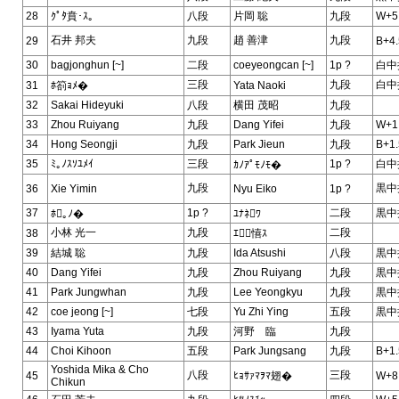
28
ｸﾟﾀ賁･ｽ｡
八段
片岡 聡
九段
W+5
石井 邦夫
九段
趙 善津
九段
29
B+4.
30
bagjonghun [~]
二段
coeyeongcan [~]
1p ?
白中
三段
九段
白中
31
ﾎ箚ｮﾒ�
Yata Naoki
32
Sakai Hideyuki
八段
横田 茂昭
九段
33
Zhou Ruiyang
九段
Dang Yifei
九段
W+1
34
Hong Seongji
九段
Park Jieun
九段
B+1.
35
ﾐ｡ﾉｽｿﾕﾒｲ
三段
1p ?
白中
ｶﾉｱﾟﾓﾉﾓ�
九段
黒中
36
Xie Yimin
Nyu Eiko
1p ?
37
1p ?
二段
黒中
ﾎ｡ﾉ�
ﾕﾅﾈﾜ
小林 光一
九段
二段
38
ｴ憘ｽ
39
結城 聡
九段
Ida Atsushi
八段
黒中
40
Dang Yifei
九段
Zhou Ruiyang
九段
黒中
41
Park Jungwhan
九段
Lee Yeongkyu
九段
黒中
42
coe jeong [~]
七段
Yu Zhi Ying
五段
黒中
43
Iyama Yuta
九段
河野 臨
九段
44
Choi Kihoon
五段
Park Jungsang
九段
B+1.
Yoshida Mika & Cho
八段
三段
45
ﾋｮｻｧﾏｦﾏ翅�
W+8
Chikun