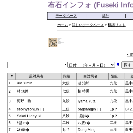
布石インフォ (Fuseki Info
データベース
|
統計
|
ホーム
>
詳しいデータベース
>
棋譜リスト
< 
#
黒対局者
階級
白対局者
階級
1
Xie Yimin
六段
趙 治勲
九段
黒中
林 漢傑
七段
柳 時熏
九段
黒中
2
河野 臨
九段
九段
黒中
3
Iyama Yuta
4
seolhyeonjun [~]
三段
bagsangjin [~]
1p ?
B+2.
八段
5
Sakai Hideyuki
ｺ驫]ﾒ�
1p ?
二段
二段
黒中
6
ﾀ鋻ｨﾓ�
ﾖﾜ腋ﾓ�
三段
白中
7
ﾕﾔｹ睚�
1p ?
Dong Ming