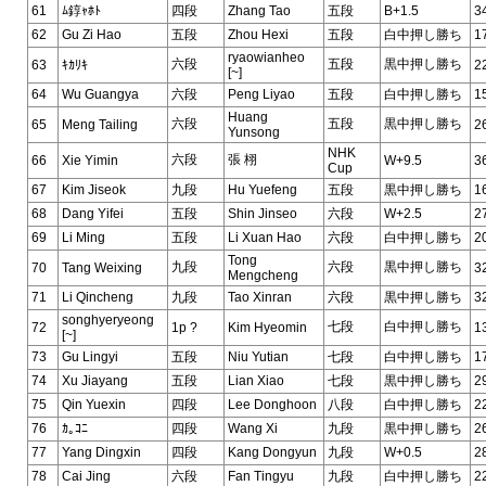
61
ﾑ錞ｬﾎﾄ
四段
Zhang Tao
五段
B+1.5
3
62
Gu Zi Hao
五段
Zhou Hexi
五段
白中押し勝ち
1
ryaowianheo
六段
五段
黒中押し勝ち
63
ｷｶﾘｷ
2
[~]
64
Wu Guangya
六段
Peng Liyao
五段
白中押し勝ち
1
Huang
六段
五段
黒中押し勝ち
65
Meng Tailing
2
Yunsong
NHK
六段
張 栩
66
Xie Yimin
W+9.5
3
Cup
67
Kim Jiseok
九段
Hu Yuefeng
五段
黒中押し勝ち
1
68
Dang Yifei
五段
Shin Jinseo
六段
W+2.5
2
69
Li Ming
五段
Li Xuan Hao
六段
白中押し勝ち
2
Tong
九段
六段
黒中押し勝ち
70
Tang Weixing
3
Mengcheng
71
Li Qincheng
九段
Tao Xinran
六段
黒中押し勝ち
3
songhyeryeong
七段
白中押し勝ち
72
1p ?
Kim Hyeomin
1
[~]
73
Gu Lingyi
五段
Niu Yutian
七段
白中押し勝ち
1
74
Xu Jiayang
五段
Lian Xiao
七段
黒中押し勝ち
2
75
Qin Yuexin
四段
Lee Donghoon
八段
白中押し勝ち
2
76
ｶ｡ｺﾆ
四段
Wang Xi
九段
黒中押し勝ち
2
77
Yang Dingxin
四段
Kang Dongyun
九段
W+0.5
2
78
Cai Jing
六段
Fan Tingyu
九段
白中押し勝ち
2