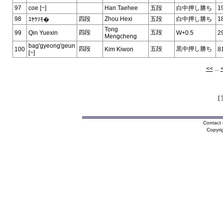
97
coe [~]
Han Taehee
五段
白中押し勝ち
1
98
四段
Zhou Hexi
五段
白中押し勝ち
1
ﾕﾔｳｿﾓ�
Tong
四段
五段
99
Qin Yuexin
W+0.5
2
Mengcheng
bag'gyeong'geun
四段
五段
黒中押し勝ち
100
Kim Kiwon
8
[~]
<<
...
[
Contact 
Copyri