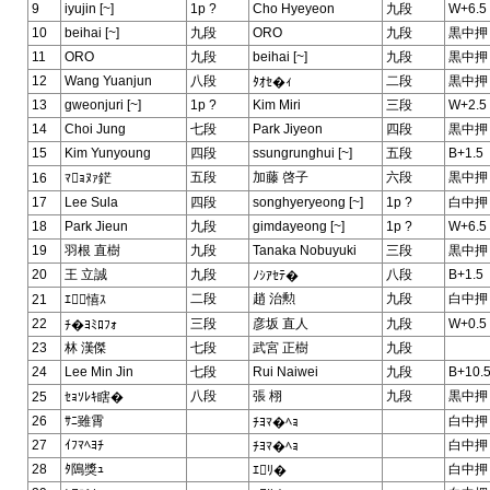
9
iyujin [~]
1p ?
Cho Hyeyeon
九段
W+6.5
10
beihai [~]
九段
ORO
九段
黒中押
11
ORO
九段
beihai [~]
九段
黒中押
12
Wang Yuanjun
八段
二段
黒中押
ﾀｵｾ�ｨ
13
gweonjuri [~]
1p ?
Kim Miri
三段
W+2.5
14
Choi Jung
七段
Park Jiyeon
四段
黒中押
15
Kim Yunyoung
四段
ssungrunghui [~]
五段
B+1.5
五段
加藤 啓子
六段
黒中押
16
ﾏｮﾇｧ鋩
17
Lee Sula
四段
songhyeryeong [~]
1p ?
白中押
18
Park Jieun
九段
gimdayeong [~]
1p ?
W+6.5
19
羽根 直樹
九段
Tanaka Nobuyuki
三段
黒中押
20
王 立誠
九段
八段
B+1.5
ﾉｼｱｾﾃ�
二段
趙 治勲
九段
白中押
21
ｴ憘ｽ
22
三段
彦坂 直人
九段
W+0.5
ﾁ�ﾖﾐﾛﾌｫ
23
林 漢傑
七段
武宮 正樹
九段
24
Lee Min Jin
七段
Rui Naiwei
九段
B+10.
八段
張 栩
九段
黒中押
25
ｾｮｿﾚｷ瞎�
26
ｻﾆ雖霄
白中押
ﾁﾖﾏ�ﾍｮ
27
ｲﾌﾏﾍﾖﾁ
白中押
ﾁﾖﾏ�ﾍｮ
28
ﾀ隝獎ｭ
白中押
ｴﾘ�