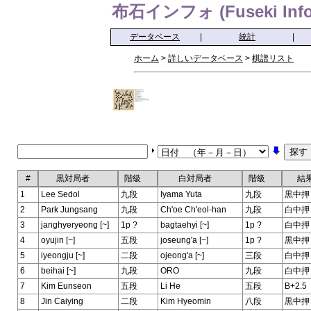
布石インフォ (Fuseki Info
データベース
|
統計
|
ホーム
>
詳しいデータベース
>
棋譜リスト
#
黒対局者
階級
白対局者
階級
結
1
Lee Sedol
九段
Iyama Yuta
九段
黒中押
2
Park Jungsang
九段
Ch'oe Ch'eol-han
九段
白中押
3
janghyeryeong [~]
1p ?
bagtaehyi [~]
1p ?
白中押
4
oyujin [~]
五段
joseung'a [~]
1p ?
黒中押
5
iyeongju [~]
二段
ojeong'a [~]
三段
白中押
6
beihai [~]
九段
ORO
九段
白中押
7
Kim Eunseon
五段
Li He
五段
B+2.5
8
Jin Caiying
二段
Kim Hyeomin
八段
黒中押