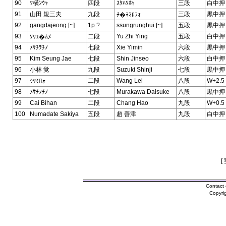
90
ﾂ橫ﾝｳｬ
四段
ｽｹﾊｿﾎｬ
三段
白中押
91
山田 規三夫
九段
三段
黒中押
ﾁ�ﾖﾐﾛﾌｫ
92
gangdajeong [~]
1p ?
ssungrunghui [~]
五段
黒中押
93
二段
Yu Zhi Ying
五段
白中押
ｿﾜﾕ�ﾑﾒ
94
ﾒｻﾁｦﾁﾉ
七段
Xie Yimin
六段
黒中押
95
Kim Seung Jae
七段
Shin Jinseo
六段
白中押
96
小林 覚
九段
Suzuki Shinji
七段
黒中押
97
二段
Wang Lei
八段
W+2.5
ｳﾂﾐｫ
98
ﾒｻﾁｦﾁﾉ
七段
Murakawa Daisuke
八段
黒中押
99
Cai Bihan
二段
Chang Hao
九段
W+0.5
100
Numadate Sakiya
五段
趙 善津
九段
白中押
[
Contact 
Copyri