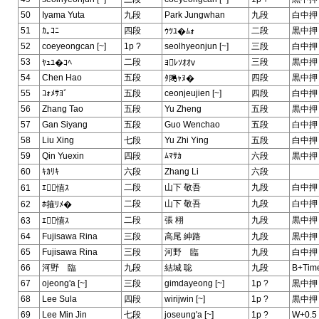
50
Iyama Yuta
九段
Park Jungwhan
九段
白中押
51
ｶ｡ｺﾆ
四段
二段
黒中押
ｳﾂﾕ�ﾑｫ
52
coeyeongcan [~]
1p ?
seolhyeonjun [~]
三段
白中押
53
二段
三段
黒中押
ﾔｭﾕ�ｺﾍ
ﾖﾚｿｵｵv
54
Chen Hao
五段
四段
黒中押
ﾀ﨩ｬﾇ�
55
ｺｫﾒｻﾖﾞ
五段
ceonjeujien [~]
四段
白中押
56
Zhang Tao
五段
Yu Zheng
五段
黒中押
57
Gan Siyang
五段
Guo Wenchao
五段
白中押
58
Liu Xing
七段
Yu Zhi Ying
五段
白中押
59
Qin Yuexin
四段
ﾑﾏｻｶ
六段
黒中押
60
ｷｶﾘｷ
六段
Zhang Li
六段
二段
山下 敬吾
九段
白中押
61
ｴ憘ｽ
二段
山下 敬吾
九段
白中押
62
ﾎ箍ﾘﾒ�
二段
張 栩
九段
黒中押
63
ｴ憘ｽ
64
Fujisawa Rina
三段
高尾 紳路
九段
黒中押
65
Fujisawa Rina
三段
河野 臨
九段
白中押
66
河野 臨
九段
結城 聡
九段
B+Tim
67
ojeong'a [~]
三段
gimdayeong [~]
1p ?
黒中押
68
Lee Sula
四段
wirijwin [~]
1p ?
黒中押
69
Lee Min Jin
七段
joseung'a [~]
1p ?
W+0.5