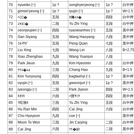
70
nyueiko [~]
1p ?
songhyeryeong [~]
1p ?
白中押
71
gimsin'yeong [~]
1p ?
iyujin [~]
1p ?
W+1.5
72
五段
四段
白中押
ﾍ�
ﾀ﨩ｬﾇ�
73
二段
Yu Zhi Ying
五段
白中押
ﾕﾔﾖﾐ�
74
ceonjeujien [~]
四段
ryaowianheo [~]
五段
黒中押
75
Gan Siyang
五段
Wang Haoyang
六段
黒中押
76
ｺｫﾒｻﾖﾞ
五段
Peng Quan
七段
黒中押
77
Liu Xing
七段
Wang Lei
八段
B+2,7
78
Xiao Zhenghao
九段
Wang Yuanjun
八段
79
Park Jieun
九段
Kim Hyeomin
八段
白中押
80
三段
Chang Hao
九段
B+1.5
ｳﾂﾕ�ﾑｫ
81
Kim Yunyoung
四段
bagtaehyi [~]
1p ?
黒中押
82
oyujin [~]
五段
gweonjuri [~]
1p ?
黒中押
83
iyeongju [~]
二段
Park Jiyeon
四段
W+1.5
84
ｷｶﾘｷ
六段
ﾊ贅ｻﾐｦ
四段
黒中押
85
ﾂ晥籏ﾓ
三段
Yu Zhi Ying
五段
白中押
86
Hu Ran Min
四段
Cai Jing
六段
白中押
87
Cho Hyeyeon
九段
coe [~]
黒中押
88
Moon To Won
三段
Jin Caiying
二段
白中押
六段
二段
黒中押
89
Cai Jing
ﾅﾋ�鈔