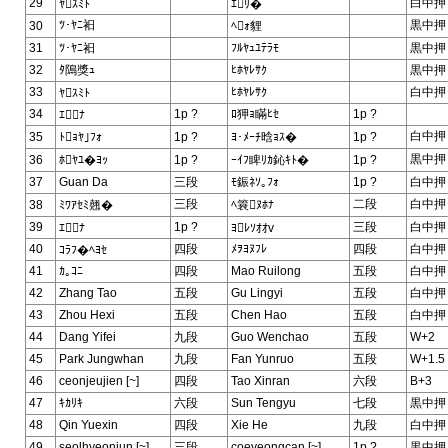
29
白中押
ﾔｽﾐﾄ
ｴﾘ�
ﾂ･ﾔﾆ衵
黒中押
30
ﾍｫ貍
31
ﾂ･ﾔﾆ衵
ﾌﾙﾔｭﾕﾃﾗﾓ
黒中押
32
ﾀ隝獎ｭ
ﾋﾎﾔﾚｻｸ
黒中押
33
ﾋﾎﾔﾚｻｸ
白中押
ﾔｽﾐﾄ
34
1p ?
ﾛ狎ｮ瞞ﾋｾ
1p ?
ｴﾅ
白中押
35
ﾄｮﾔ｣ﾌｫ
1p ?
ﾖ･ﾒｰﾁ晗ｮｽ�
1p ?
黒中押
36
ﾎﾔﾕ�ﾖｯ
1p ?
ｰｲﾌ睥ﾘｶ鈊ｷﾄ�
1p ?
37
Guan Da
三段
ﾓ鋠ﾈｿ｡ﾌｫ
1p ?
白中押
三段
二段
白中押
38
ﾐﾜｱｾﾐ翹�
ﾍ簔ﾇﾎﾅ
39
1p ?
三段
白中押
ｴﾅ
ﾖﾚｿｵｵv
40
四段
ﾒｦﾖﾇﾌﾚ
四段
白中押
ｺﾗﾌ�ﾍﾖｾ
41
ｶ｡ｺﾆ
四段
Mao Ruilong
五段
白中押
42
Zhang Tao
五段
Gu Lingyi
五段
白中押
43
Zhou Hexi
五段
Chen Hao
五段
白中押
44
Dang Yifei
九段
Guo Wenchao
五段
W+2
45
Park Jungwhan
九段
Fan Yunruo
五段
W+1.5
46
ceonjeujien [~]
四段
Tao Xinran
六段
B+3
47
ｷｶﾘｷ
六段
Sun Tengyu
七段
黒中押
48
Qin Yuexin
四段
Xie He
九段
白中押
49
seolhyeonjun [~]
三段
coeyeongcan [~]
1p ?
黒中押