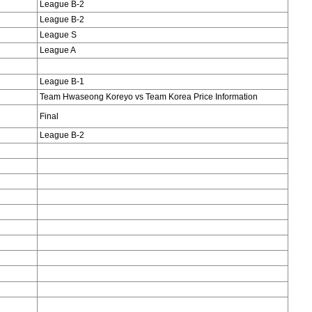
League B-2
League B-2
League S
League A
League B-1
Team Hwaseong Koreyo vs Team Korea Price Information
Final
League B-2