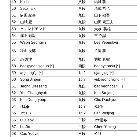
49
Ko Iso
八段
結城 聡
50
Seto Taiki
八段
清成 哲也
51
依田 紀基
九段
山下 敬吾
52
山城 宏
九段
山田 規三夫
Ｍ．レドモンド
九段
53
大�| 英雄
54
溝上 知親
九段
王 立誠
55
Weon Seongjin
九段
Lee Yeongkyu
秋山 次郎
九段
片岡 聡
56
57
趙 善津
九段
羽根 直樹
58
bag'gyeong'geun [~]
四段
baghyeonsu [~]
59
anjeong'gi [~]
1p ?
ojang'ug [~]
60
Song Jihoon
1p ?
yubyeong'yong [~]
61
Jeong Daesang
九段
bag'yeongcan [~]
62
Yoo Changhyuk
九段
Kim Su-jang
63
Kim Dong-yeop
九段
Cho Daehyun
64
1p ?
ﾅﾋﾑ�
ﾂｽﾃｫ
65
ﾕﾅﾗﾓｺｭ
1p ?
Fan Weijing
二段
66
Li Xiaoxi
ﾕﾅﾅ蠻�
67
Lu Jia
二段
Chen Yiming
68
Cao Youyin
三段
ｸﾟﾐﾇ