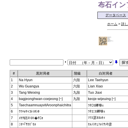
布石インフォ 
データベース
ホーム
>
詳し
#
黒対局者
階級
白対局者
1
Na Hyun
六段
Lee Taehyun
2
Wu Guangya
六段
Lian Xiao
3
Tang Weixing
九段
Tuo Jiaxi
4
bagjeonghwan-coejeong [~]
九段
keoje-wijeuing [~]
5
TaechaamnuayvitAroonphaichitra
ﾂﾀｾ﨧琲ｪ
6
ｳﾂﾊｫﾔｨｺﾚｼﾎｼﾎ
ﾂﾀｺﾆｾ﨧琲ｪ
ｿﾂｽ瑟ｶﾖｮﾓｨ
7
ﾒﾁﾀ鋙ﾇﾄﾈﾋ�ﾀｫ
8
ﾆﾓﾍ｢ｻｸｴﾞｾｫ
ｾｮﾉｽﾔ｣ﾌｫﾐｻﾒﾀ彦