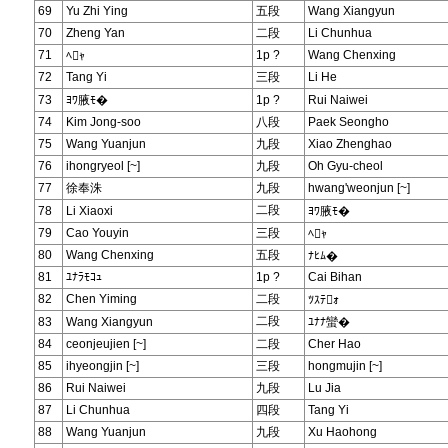
69
Yu Zhi Ying
五段
Wang Xiangyun
70
Zheng Yan
二段
Li Chunhua
71
1p ?
Wang Chenxing
ﾍｬ
72
Tang Yi
三段
Li He
73
ﾖﾜ腋ﾓ�
1p ?
Rui Naiwei
74
Kim Jong-soo
八段
Paek Seongho
75
Wang Yuanjun
九段
Xiao Zhenghao
76
ihongryeol [~]
九段
Oh Gyu-cheol
77
徐奉洙
九段
hwang'weonjun [~]
二段
78
Li Xiaoxi
ﾖﾜ腋ﾓ�
79
Cao Youyin
三段
ﾍｬ
80
Wang Chenxing
五段
ﾅﾋﾑ�
81
ﾕﾅﾗﾓｺｭ
1p ?
Cai Bihan
82
Chen Yiming
二段
ﾂｽﾃｫ
二段
83
Wang Xiangyun
ﾕﾅﾅ蠻�
84
ceonjeujien [~]
二段
Cher Hao
85
ihyeongjin [~]
三段
hongmujin [~]
86
Rui Naiwei
九段
Lu Jia
87
Li Chunhua
四段
Tang Yi
88
Wang Yuanjun
九段
Xu Haohong