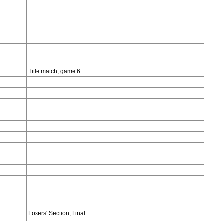
Title match, game 6
Losers' Section, Final