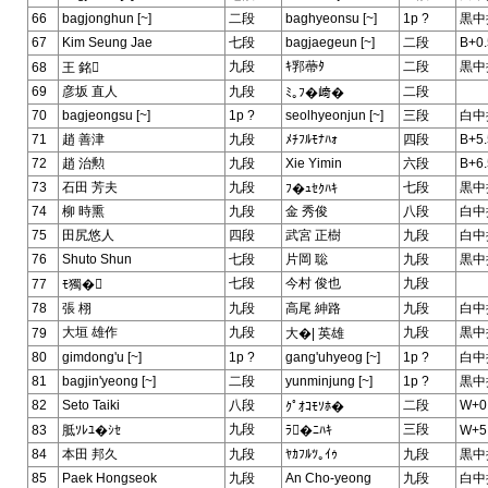
66
bagjonghun [~]
二段
baghyeonsu [~]
1p ?
黒中
67
Kim Seung Jae
七段
bagjaegeun [~]
二段
B+0.
九段
ｷ郛蔕ﾀ
二段
黒中
68
王 銘
69
彦坂 直人
九段
二段
ﾐ｡ﾌ�﨑�
70
bagjeongsu [~]
1p ?
seolhyeonjun [~]
三段
白中
71
趙 善津
九段
ﾒﾁﾌﾙﾓﾅﾊｫ
四段
B+5.
72
趙 治勲
九段
Xie Yimin
六段
B+6.
73
石田 芳夫
九段
七段
黒中
ﾌ�ｭｾｸﾊｷ
74
柳 時熏
九段
金 秀俊
八段
白中
75
田尻悠人
四段
武宮 正樹
九段
白中
76
Shuto Shun
七段
片岡 聡
九段
黒中
七段
今村 俊也
九段
77
ﾓ獨�
78
張 栩
九段
高尾 紳路
九段
白中
大垣 雄作
九段
九段
黒中
79
大�| 英雄
80
gimdong'u [~]
1p ?
gang'uhyeog [~]
1p ?
白中
81
bagjin'yeong [~]
二段
yunminjung [~]
1p ?
黒中
82
Seto Taiki
八段
二段
W+0
ｸﾟｵｺﾓｿﾎ�
九段
三段
83
胝ｿﾚﾕ�ｼｾ
ﾗ�ﾆﾊｷ
W+5
84
本田 邦久
九段
ﾔｶﾌﾙﾂ｡ｲｩ
九段
黒中
85
Paek Hongseok
九段
An Cho-yeong
九段
白中