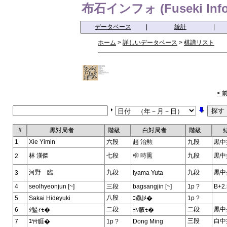
布石インフォ (Fuseki Info
データベース
|
統計
|
ホーム
>
詳しいデータベース
>
棋譜リスト
< 
#
黒対局者
階級
白対局者
階級
1
Xie Yimin
六段
趙 治勲
九段
黒中
林 漢傑
七段
柳 時熏
九段
黒中
2
河野 臨
九段
九段
黒中
3
Iyama Yuta
4
seolhyeonjun [~]
三段
bagsangjin [~]
1p ?
B+2.
八段
5
Sakai Hideyuki
ｺ驫]ﾒ�
1p ?
二段
二段
黒中
6
ﾀ鋻ｨﾓ�
ﾖﾜ腋ﾓ�
三段
白中
7
ﾕﾔｹ睚�
1p ?
Dong Ming