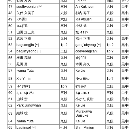
46
石田 芳夫
九段
ﾋﾂﾉｽﾁｯ
四段
W+5
47
seolhyeonjun [~]
三段
An Kukhyun
六段
白中
48
矢代 久美子
六段
杉内 寿子
八段
黒中
49
ﾑﾒﾍ霹ｽ
六段
Ida Atsushi
八段
白中
三段
小林 覚
九段
白中
50
ﾌﾙｴ衽ｨ
51
山田 規三夫
九段
九段
ｴﾈﾖｱｻﾔ
52
武宮 正樹
九段
福井 正明
九段
黒中
53
bagsangjin [~]
1p ?
gang'uhyeog [~]
1p ?
黒中
54
bagjin'yeong [~]
二段
coeyeongcan [~]
1p ?
白中
横田 茂昭
九段
二段
黒中
55
ｹ昤ｷ
56
苑田 勇一
九段
本田 邦久
九段
黒中
57
Iyama Yuta
九段
Ke Jie
九段
白中
九段
白中
58
Xie Yimin
Nyu Eiko
1p ?
59
ﾄﾚｺ｣ｻﾎﾏ｣
1p ?
ｷ郛蔕ﾀ
二段
黒中
60
三段
三段
白中
ﾐ｡ﾒｰﾌ�ﾘﾃﾖ
ﾁ�ﾖﾐﾛﾌｫ
61
山城 宏
九段
小がた 真樹
九段
黒中
62
Park Jungwhan
九段
Ke Jie
九段
白中
Murakawa
結城 聡
九段
八段
黒中
63
Daisuke
64
Iyama Yuta
九段
Ke Jie
九段
黒中
65
bagjinsol [~]
七段
Shin Minjun
五段
白中