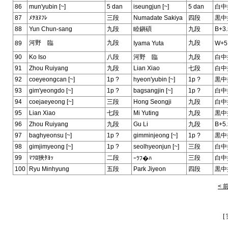
86
mun'yubin [~]
5 dan
iseungjun [~]
5 dan
白中
87
ﾒｦﾖﾇﾌﾚ
三段
Numadate Sakiya
四段
黒中
88
Yun Chun-sang
九段
睦鎭碩
九段
B+3.
河野 臨
九段
九段
89
Iyama Yuta
W+5
90
Ko Iso
八段
河野 臨
九段
白中
91
Zhou Ruiyang
九段
Lian Xiao
七段
白中
92
coeyeongcan [~]
1p ?
hyeon'yubin [~]
1p ?
黒中
93
gim'yeongdo [~]
1p ?
bagsangjin [~]
1p ?
白中
94
coejaeyeong [~]
三段
Hong Seongji
九段
白中
95
Lian Xiao
七段
Mi Yuting
九段
黒中
96
Zhou Ruiyang
九段
Gu Li
九段
B+5.
97
baghyeonsu [~]
1p ?
gimminjeong [~]
1p ?
黒中
98
gimjimyeong [~]
1p ?
seolhyeonjun [~]
三段
白中
99
ﾏﾂﾛ狹ﾀﾖｯ
二段
三段
白中
ｰﾂﾌ�ﾊ
100
Ryu Minhyung
五段
Park Jiyeon
四段
黒中
< 
[