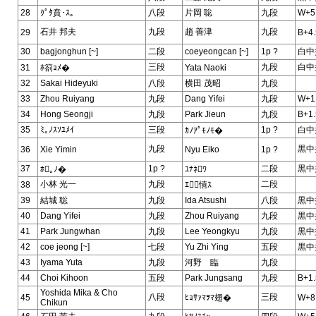
28
ｸﾟﾀ賁･ｽ｡
八段
片岡 聡
九段
W+5
石井 邦夫
九段
趙 善津
九段
29
B+4.
30
bagjonghun [~]
二段
coeyeongcan [~]
1p ?
白中
三段
九段
白中
31
ﾎ箚ｮﾒ�
Yata Naoki
32
Sakai Hideyuki
八段
横田 茂昭
九段
33
Zhou Ruiyang
九段
Dang Yifei
九段
W+1
34
Hong Seongji
九段
Park Jieun
九段
B+1.
35
ﾐ｡ﾉｽｿﾕﾒｲ
三段
1p ?
白中
ｶﾉｱﾟﾓﾉﾓ�
九段
黒中
36
Xie Yimin
Nyu Eiko
1p ?
37
1p ?
二段
黒中
ﾎ｡ﾉ�
ﾕﾅﾈﾜ
小林 光一
九段
二段
38
ｴ憘ｽ
39
結城 聡
九段
Ida Atsushi
八段
黒中
40
Dang Yifei
九段
Zhou Ruiyang
九段
黒中
41
Park Jungwhan
九段
Lee Yeongkyu
九段
黒中
42
coe jeong [~]
七段
Yu Zhi Ying
五段
黒中
43
Iyama Yuta
九段
河野 臨
九段
44
Choi Kihoon
五段
Park Jungsang
九段
B+1.
Yoshida Mika & Cho
八段
三段
45
ﾋｮｻｧﾏｦﾏ翅�
W+8
Chikun