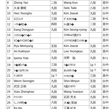
8
Zheng Yan
二段
Wang Kun
八段
黒中
9
久保 勝昭
九段
Seto Taiki
八段
白中
10
Heo Yeongho
九段
Kim Jiseok
九段
白中
11
三段
二段
B+6.
ｴﾐﾒｲ
ｸﾟｵｺﾓｿﾎ�
四段
二段
黒中
12
ｰｲｴ�軏�
ｽｪ膝ｺ�
13
Kang Dongyun
九段
Kim Seong-ryong
九段
黒中
14
ﾕﾔﾖﾎﾑｫﾁ蠧ｾｲｽ
白中
ﾉｽｳﾇｺ�ﾂﾌ�ﾊ
黒中
15
ﾓ�ｱﾊﾙﾔ�ﾋ
ﾉｽﾏﾂｾｴﾎ睿ｨﾄﾎﾋ�
16
Ryu Minhyung
五段
Kim Jiseok
九段
白中
17
An Kukhyun
六段
Lee Yeongkyu
九段
黒中
九段
河野 臨
九段
18
Iyama Yuta
B+1.
三段
白中
19
ﾌ�衂ｧﾃ�
ﾌ�ﾚﾃﾀﾐﾇ
1p ?
20
四段
1p ?
W+6
ﾌ�ﾐﾖﾇｻﾝﾗﾓ
ｵｾﾒｶｻｨﾀ�
21
ﾅ｣ﾈﾙﾗﾓ
1p ?
三段
黒中
ﾊｯｾｮﾜ�
22
Weon Seongjin
九段
Shin Minjun
五段
白中
23
武宮 正樹
九段
ﾁ蠧ｾｼﾎﾂﾗ
七段
黒中
24
Xiao Zhenghao
九段
Wang Yuanjun
八段
黒中
25
ﾋﾂﾉｽﾁｯ
四段
石田 芳夫
九段
B+5.
六段
九段
白中
26
ﾐ｡ﾉｽﾁ昀�
大�| 英雄
27
Ko Iso
八段
工藤 紀夫
九段
黒中