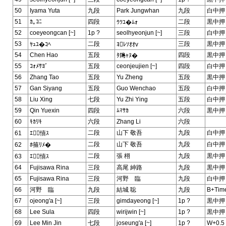
50
Iyama Yuta
九段
Park Jungwhan
九段
白中押
51
ｶ｡ｺﾆ
四段
二段
黒中押
ｳﾂﾕ�ﾑｫ
52
coeyeongcan [~]
1p ?
seolhyeonjun [~]
三段
白中押
53
二段
三段
黒中押
ﾔｭﾕ�ｺﾍ
ﾖﾚｿｵｵv
54
Chen Hao
五段
四段
黒中押
ﾀ﨩ｬﾇ�
55
ｺｫﾒｻﾖﾞ
五段
ceonjeujien [~]
四段
白中押
56
Zhang Tao
五段
Yu Zheng
五段
黒中押
57
Gan Siyang
五段
Guo Wenchao
五段
白中押
58
Liu Xing
七段
Yu Zhi Ying
五段
白中押
59
Qin Yuexin
四段
ﾑﾏｻｶ
六段
黒中押
60
ｷｶﾘｷ
六段
Zhang Li
六段
二段
山下 敬吾
九段
白中押
61
ｴ憘ｽ
二段
山下 敬吾
九段
白中押
62
ﾎ箍ﾘﾒ�
二段
張 栩
九段
黒中押
63
ｴ憘ｽ
64
Fujisawa Rina
三段
高尾 紳路
九段
黒中押
65
Fujisawa Rina
三段
河野 臨
九段
白中押
66
河野 臨
九段
結城 聡
九段
B+Tim
67
ojeong'a [~]
三段
gimdayeong [~]
1p ?
黒中押
68
Lee Sula
四段
wirijwin [~]
1p ?
黒中押
69
Lee Min Jin
七段
joseung'a [~]
1p ?
W+0.5