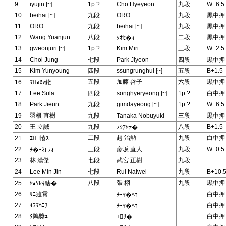
9
iyujin [~]
1p ?
Cho Hyeyeon
九段
W+6.5
10
beihai [~]
九段
ORO
九段
黒中押
11
ORO
九段
beihai [~]
九段
黒中押
12
Wang Yuanjun
八段
二段
黒中押
ﾀｵｾ�ｨ
13
gweonjuri [~]
1p ?
Kim Miri
三段
W+2.5
14
Choi Jung
七段
Park Jiyeon
四段
黒中押
15
Kim Yunyoung
四段
ssungrunghui [~]
五段
B+1.5
五段
加藤 啓子
六段
黒中押
16
ﾏｮﾇｧ鋩
17
Lee Sula
四段
songhyeryeong [~]
1p ?
白中押
18
Park Jieun
九段
gimdayeong [~]
1p ?
W+6.5
19
羽根 直樹
九段
Tanaka Nobuyuki
三段
黒中押
20
王 立誠
九段
八段
B+1.5
ﾉｼｱｾﾃ�
二段
趙 治勲
九段
白中押
21
ｴ憘ｽ
22
三段
彦坂 直人
九段
W+0.5
ﾁ�ﾖﾐﾛﾌｫ
23
林 漢傑
七段
武宮 正樹
九段
24
Lee Min Jin
七段
Rui Naiwei
九段
B+10.
八段
張 栩
九段
黒中押
25
ｾｮｿﾚｷ瞎�
26
ｻﾆ雖霄
白中押
ﾁﾖﾏ�ﾍｮ
27
ｲﾌﾏﾍﾖﾁ
白中押
ﾁﾖﾏ�ﾍｮ
28
ﾀ隝獎ｭ
白中押
ｴﾘ�