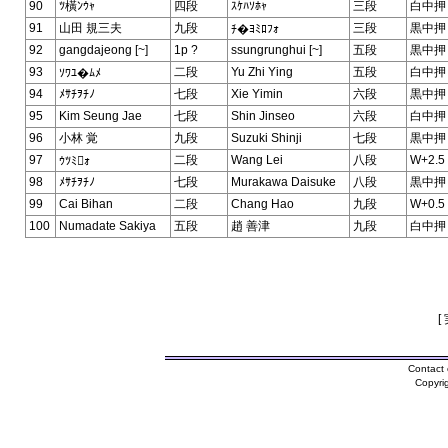
90
ﾂ橫ﾝｳｬ
四段
ｽｹﾊｿﾎｬ
三段
白中押
91
山田 規三夫
九段
三段
黒中押
ﾁ�ﾖﾐﾛﾌｫ
92
gangdajeong [~]
1p ?
ssungrunghui [~]
五段
黒中押
93
二段
Yu Zhi Ying
五段
白中押
ｿﾜﾕ�ﾑﾒ
94
ﾒｻﾁｦﾁﾉ
七段
Xie Yimin
六段
黒中押
95
Kim Seung Jae
七段
Shin Jinseo
六段
白中押
96
小林 覚
九段
Suzuki Shinji
七段
黒中押
97
二段
Wang Lei
八段
W+2.5
ｳﾂﾐｫ
98
ﾒｻﾁｦﾁﾉ
七段
Murakawa Daisuke
八段
黒中押
99
Cai Bihan
二段
Chang Hao
九段
W+0.5
100
Numadate Sakiya
五段
趙 善津
九段
白中押
[
Contact 
Copyri