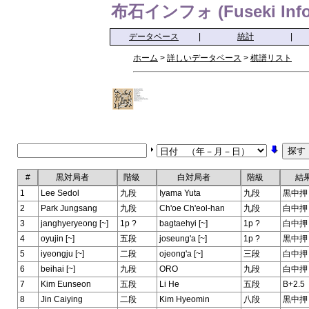
布石インフォ (Fuseki Info
データベース
|
統計
|
ホーム
>
詳しいデータベース
>
棋譜リスト
#
黒対局者
階級
白対局者
階級
結
1
Lee Sedol
九段
Iyama Yuta
九段
黒中押
2
Park Jungsang
九段
Ch'oe Ch'eol-han
九段
白中押
3
janghyeryeong [~]
1p ?
bagtaehyi [~]
1p ?
白中押
4
oyujin [~]
五段
joseung'a [~]
1p ?
黒中押
5
iyeongju [~]
二段
ojeong'a [~]
三段
白中押
6
beihai [~]
九段
ORO
九段
白中押
7
Kim Eunseon
五段
Li He
五段
B+2.5
8
Jin Caiying
二段
Kim Hyeomin
八段
黒中押