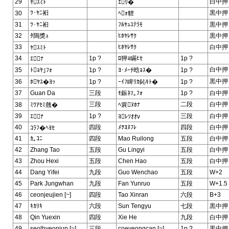
29
白中押
ﾔｽﾐﾄ
ｴﾘ�
ﾂ･ﾔﾆ衵
黒中押
30
ﾍｫ貍
31
ﾂ･ﾔﾆ衵
ﾌﾙﾔｭﾕﾃﾗﾓ
黒中押
32
ﾀ隝獎ｭ
ﾋﾎﾔﾚｻｸ
黒中押
33
ﾋﾎﾔﾚｻｸ
白中押
ﾔｽﾐﾄ
34
1p ?
ﾛ狎ｮ瞞ﾋｾ
1p ?
ｴﾅ
白中押
35
ﾄｮﾔ｣ﾌｫ
1p ?
ﾖ･ﾒｰﾁ晗ｮｽ�
1p ?
黒中押
36
ﾎﾔﾕ�ﾖｯ
1p ?
ｰｲﾌ睥ﾘｶ鈊ｷﾄ�
1p ?
37
Guan Da
三段
ﾓ鋠ﾈｿ｡ﾌｫ
1p ?
白中押
三段
二段
白中押
38
ﾐﾜｱｾﾐ翹�
ﾍ簔ﾇﾎﾅ
39
1p ?
三段
白中押
ｴﾅ
ﾖﾚｿｵｵv
40
四段
ﾒｦﾖﾇﾌﾚ
四段
白中押
ｺﾗﾌ�ﾍﾖｾ
41
ｶ｡ｺﾆ
四段
Mao Ruilong
五段
白中押
42
Zhang Tao
五段
Gu Lingyi
五段
白中押
43
Zhou Hexi
五段
Chen Hao
五段
白中押
44
Dang Yifei
九段
Guo Wenchao
五段
W+2
45
Park Jungwhan
九段
Fan Yunruo
五段
W+1.5
46
ceonjeujien [~]
四段
Tao Xinran
六段
B+3
47
ｷｶﾘｷ
六段
Sun Tengyu
七段
黒中押
48
Qin Yuexin
四段
Xie He
九段
白中押
49
seolhyeonjun [~]
三段
coeyeongcan [~]
1p ?
黒中押