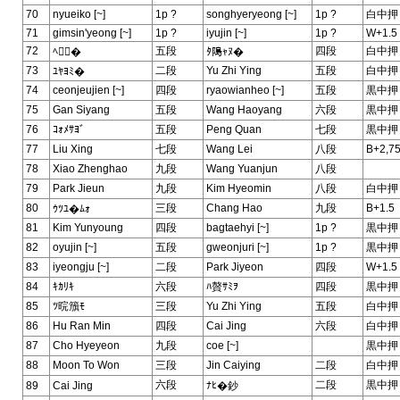
70
nyueiko [~]
1p ?
songhyeryeong [~]
1p ?
白中押
71
gimsin'yeong [~]
1p ?
iyujin [~]
1p ?
W+1.5
72
五段
四段
白中押
ﾍ�
ﾀ﨩ｬﾇ�
73
二段
Yu Zhi Ying
五段
白中押
ﾕﾔﾖﾐ�
74
ceonjeujien [~]
四段
ryaowianheo [~]
五段
黒中押
75
Gan Siyang
五段
Wang Haoyang
六段
黒中押
76
ｺｫﾒｻﾖﾞ
五段
Peng Quan
七段
黒中押
77
Liu Xing
七段
Wang Lei
八段
B+2,7
78
Xiao Zhenghao
九段
Wang Yuanjun
八段
79
Park Jieun
九段
Kim Hyeomin
八段
白中押
80
三段
Chang Hao
九段
B+1.5
ｳﾂﾕ�ﾑｫ
81
Kim Yunyoung
四段
bagtaehyi [~]
1p ?
黒中押
82
oyujin [~]
五段
gweonjuri [~]
1p ?
黒中押
83
iyeongju [~]
二段
Park Jiyeon
四段
W+1.5
84
ｷｶﾘｷ
六段
ﾊ贅ｻﾐｦ
四段
黒中押
85
ﾂ晥籏ﾓ
三段
Yu Zhi Ying
五段
白中押
86
Hu Ran Min
四段
Cai Jing
六段
白中押
87
Cho Hyeyeon
九段
coe [~]
黒中押
88
Moon To Won
三段
Jin Caiying
二段
白中押
六段
二段
黒中押
89
Cai Jing
ﾅﾋ�鈔